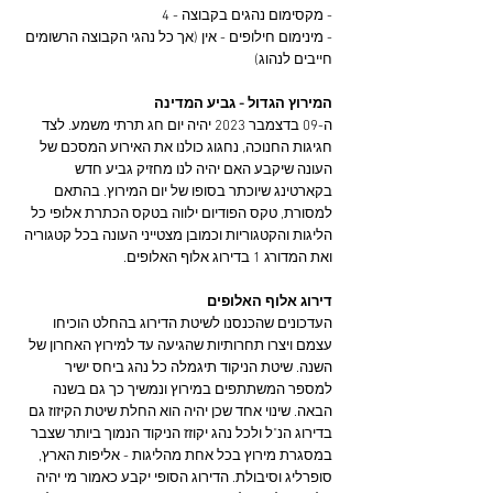
- מקסימום נהגים בקבוצה - 4
- מינימום חילופים - אין (אך כל נהגי הקבוצה הרשומים 
חייבים לנהוג)
המירוץ הגדול - גביע המדינה
ה-09 בדצמבר 2023 יהיה יום חג תרתי משמע. לצד 
חגיגות החנוכה, נחגוג כולנו את האירוע המסכם של 
העונה שיקבע האם יהיה לנו מחזיק גביע חדש 
בקארטינג שיוכתר בסופו של יום המירוץ. בהתאם 
למסורת, טקס הפודיום ילווה בטקס הכתרת אלופי כל 
הליגות והקטגוריות וכמובן מצטייני העונה בכל קטגוריה 
ואת המדורג 1 בדירוג אלוף האלופים.
דירוג אלוף האלופים
העדכונים שהכנסנו לשיטת הדירוג בהחלט הוכיחו 
עצמם ויצרו תחרותיות שהגיעה עד למירוץ האחרון של 
השנה. שיטת הניקוד תיגמלה כל נהג ביחס ישיר 
למספר המשתתפים במירוץ ונמשיך כך גם בשנה 
הבאה. שינוי אחד שכן יהיה הוא החלת שיטת הקיזוז גם 
בדירוג הנ"ל ולכל נהג יקוזז הניקוד הנמוך ביותר שצבר 
במסגרת מירוץ בכל אחת מהליגות - אליפות הארץ, 
סופרליג וסיבולת. הדירוג הסופי יקבע כאמור מי יהיה 