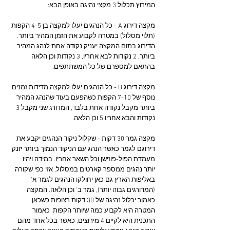
המירוץ תכלול 3 מקצי נהיגה באופן הבא:
מקצה דירוג A - כל הנהגים יעלו למקצה בן 4-5 הקפות 
(תלוי מסלול) במטרה לקבוע את הזמן המהיר ביותר. 
הדירוג בתום המקצה יעניק נקודה אחת לנהג המהיר 
ביותר, 2 נקודות לבא אחריו, 3 נקודות וכן הלאה 
בהתאם למספרם של כל המשתתפים.
מקצה דירוג B - כל הנהגים יעלו למקצה מדידות זמנים 
נוסף של 7-10 הקפות כשהפעם בעוד שהנהג המהיר 
ביותר מקבל נקודה אחת בלבד, המדורג שני מקבל 3 
נקודות והבא אחריו 5 וכן הלאה.
מקצה גמר 30 דקות - שקלול ניקוד הנהגים יקבע את 
דירוגם לגמר כאשר הנהג עם הניקוד הנמוך ביותר יזנק 
מעמדת הפול-פוזישן וכל השאר אחריו. במידה ויהיו 
יותר נהגים ממספר קארטים במסלול, אזי כפי שקורה 
באליפות הארץ גם כאן יחולקו הנהגים לגמר א' 
(המדורגים גבוה יותר), גמר ב' וכן הלאה. המקצה 
כאמור יכלול נהיגה של 30 דקות רצופות כשכאן 
המטרה היא לקבוע כמה שיותר הקפות. כאמור 
התכנית היא לקיים 4 מירוצים, כאשר בכל אחד מהם 