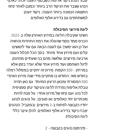
יצבור הנהג ניקוד אליפות כשבסוף העונה יוכתר כאלוף 
הנהג שצבר את הניקוד הרב ביותר (כמובן לאחר קיזוז 
התוצאה הנמוכה ביותר העונה). ניקוד יוענק 
למשתתפים גם בדירוג אלוף האלופים.
ליגת מירוצי הסיבולת
השינוי שקיבלה הליגה במירוץ האחרון שלה ב-2022 
הכניס ממד נוסף שהעלה את רמת התחרות והחוויה 
ועל כן הוא ימשיך גם לעונה הבאה עם עוד ליטושים 
קלים ועם מירוץ אחד מיוחד. בסך הכל תכלול העונה 
ארבעה מירוצים, שלושה מהם בני שעתיים מהזינוק 
לדגל השחמט ועוד מירוץ אחד שלא יוגדר בזמן אלא 
במרחק - 500 הקפות. מירוץ זה יתקיים במסלול רמלה 
בחודש מאי, החודש בו מתקיים מידי שנה מירוץ האינדי 
500 המסורתי ומכאן הרעיון המיוחד. גם כאן תהיה 
טבלת אליפות נפרדת לליגה והניקוד ינתן ספציפית 
לכל נהג (עם קיזוז של מירוץ אחד). על מנת להיות 
מוכתרים יחד כאלופים (או סגנים), על נהגים לנהוג 
יחדיו כקבוצה לפחות ב-3 מירוצים. ובמקביל, הנהגים 
יצברו ניקוד בדירוג אלוף האלופים. להלן עיקר כללי 
ליגת הסיבולת:
- מינימום נהגים בקבוצה - 2