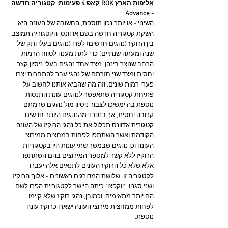
אליפות הארץ ROK קאפ 4 פעימות: קטגוריה חדשה 
- Advance
השינוי - או יותר נכון תוספת, החשובה של העונה היא 
השקת קטגוריה חדשה בשם אדוונס. הקטגוריה תמוצב 
בין הרוקיז (נהגים חדשים) לפרו (נהגים בעלי ותק של 
שנה ומעתה שנתיים) כדי לתת מענה לטווח הרמות 
הרחב שנוצר בינהן. מצד אחד נהגים בעלי ניסיון קצר 
יחסית ומצד שני חזרתם של נהגי עבר להתחרות יצרו 
פערי רמות שונים, וזה מה שהביא אותנו לחשוב על 
פתיחת קטגוריה שתאפשר לנהגים עונת התנסות 
נוספת בה ימשיכו לצבור ניסיון מול נהגים שרמתם 
קרובה יחסית, אך בנפרד מהנהגים היותר חדשים. 
קטגורית אדוונס תכלול את כל נהגי הרוקיז של העונה 
הקודמת ואשר השתתפו לפחות במחצית ממירוצי 
העונה וכן נהגים שבמשך שתי עונות היו בקטגוריות 
הרוקיז ללא קשר למספר המירוצים בהם השתתפו. 
אלא שלא כל הרוקיז העונים לתנאים אלה יעברו 
לקטגוריה זו. שלושת המדורגים ראשונים - אלוף הרוקיז 
ושני סגניו, "יוקפצו" כיתה היישר לקטגוריית הפרו לשם 
הם יותר מתאימים. וכמובן, נהגי רוקיז שלא קיימו 
לפחות ממחצית מירוצי העונה ישארו כרוקיז עונה 
נוספת.