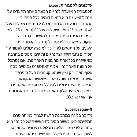
עדכונים לקטגורית Expert
הקטגוריה המיועדת לנהגים הבוגרים יותר תתעדכן על 
מנת להציע גם היא תנאים דומים ככל הניתן בין 
המתחרים וכעת היא תתייחס לכל הנהגים שגילם מעל 
40 (במקום 35) ו/או משקלם מעל 80 (במקום 75). למי 
שפחות מכיר נספר שמדובר למעשה בקטגוריה 
"שקופה" אשר כוללת את כל נהגי כל הקטגוריות 
העונים על התנאים לעיל. כך למעשה יכולים לעמוד על 
הפודיום נהגי רוקיז לצד נהגים ותיקים ומנוסים בהרבה 
כפי שקרה בכל אחת מהעונות האחרונות. ואם נסתכל 
על העונה האחרונה - אלוף האקספרט גם סיים כסגן 
אלוף הפרו. רק נציין שנהגי קטגורית העל סופרפרו 
אשר סיימו את העונה באחד משלושת המקומות 
הראשונים אינם יכולים להיכלל בקטגורית האקספרט 
וכמו כן מי שהיה אלוף האקספרט בשנתיים האחרונות 
אף הוא לא יכלל.
ה-SuperLeague
מדובר בליגה במתכונת חדשה לגמרי כמותה טרם 
התקיימה כאן, כאשר הסיבולת האישית של כל נהג היא 
שתבוא לידי ביטוי. הליגה תכלול 4 מירוצים שיתפרסו 
לאורך השנה בהפרש של כחודשיים בינהם. שיטת 