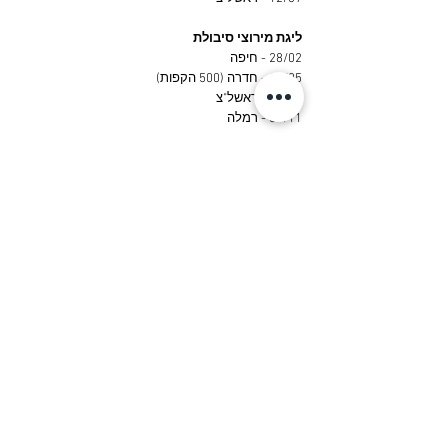
ליגת מירוצי סיבולת
28/02 - חיפה
16/05 - חדרה (500 הקפות)
11/07 - ראשל"צ
07/11 - רמלה
המירוץ הגדול - גביע המדינה
09/12 - חיפה
לוח האירועים החדש של האקדמיה לקארטינג
*יתכנו שינויים בלו"ז