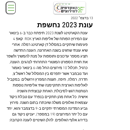
13 בדצמ׳ 2022
עונת 2023 נחשפת
עונת הקארטינג לשנת 2023 תיפתח כבר ב-6 בינואר 
עם המירוץ הפותח של אליפות הארץ ROK  קאפ 4 
פעימות שיתקיים במסלול דן קארטינג רמלה. אחרי 
שיא עונתי שחווינו בשנה האחרונה, העונה החדשה 
תציג מספר עדכונים ותוספות על מנת להמשיך ולשפר 
את חווית הספורט המוטורי התחרותי לנהגים. העונה, 
כרגיל, תכלול 10 מירוצים החל מה-6 בינואר כאמור 
ועד נובמבר אשר יתפרסו בין המסלול של ראשל"צ, 
חדרה, רמלה, חיפה, חוצות המפרץ וירושלים. במקביל 
לאליפות הארצית תתקיימנה שתי אליפויות נוספות 
הנותנות דגש לסיבולת, האחת קבוצתית והשניה 
אישית. כל אחת מהן תתקיים בנפרד עם טבלת ניקוד 
עצמאית ואלופים משלה שיוכתרו בתום השנה. מירוץ 
גביע המדינה המסורתי יתקיים ב-9 בדצמבר והוא, יחד 
עם כל יתר המירוצים (19 במספר), יעניקו ניקוד גם 
בדירוג אלוף האלופים. להלן השינויים לעונה הקרובה: