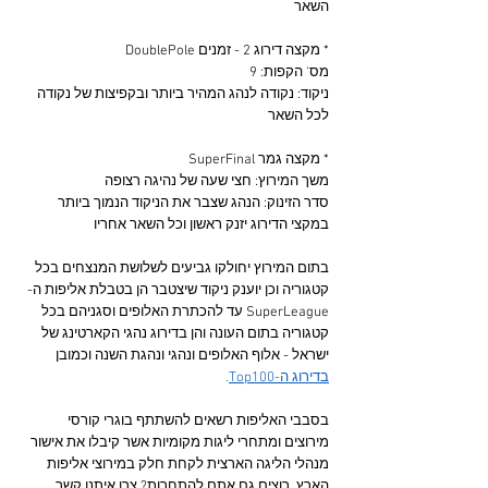
השאר
* מקצה דירוג 2 - זמנים DoublePole
מס' הקפות: 9
ניקוד: נקודה לנהג המהיר ביותר ובקפיצות של נקודה 
לכל השאר
* מקצה גמר SuperFinal
משך המירוץ: חצי שעה של נהיגה רצופה
סדר הזינוק: הנהג שצבר את הניקוד הנמוך ביותר 
במקצי הדירוג יזנק ראשון וכל השאר אחריו
בתום המירוץ יחולקו גביעים לשלושת המנצחים בכל 
קטגוריה וכן יוענק ניקוד שיצטבר הן בטבלת אליפות ה-
SuperLeague עד להכתרת האלופים וסגניהם בכל 
קטגוריה בתום העונה והן בדירוג נהגי הקארטינג של 
ישראל - אלוף האלופים ונהגי ונהגת השנה וכמובן 
בדירוג ה-Top100
.
בסבבי האליפות רשאים להשתתף בוגרי קורסי 
מירוצים ומתחרי ליגות מקומיות אשר קיבלו את אישור 
מנהלי הליגה הארצית לקחת חלק במירוצי אליפות 
הארץ. רוצים גם אתם להתחרות? צרו איתנו קשר 