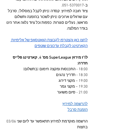
ב-051-5370017.
ציוד חובה למירוץ: קסדה (ניתן לקבל במסלול), סרבל 
עם שרוולים ארוכים (ניתן לשכור בהזמנה ותשלום 
מראש), נעליים סגורות. כפפות וכל ציוד נלווה אחר הינו 
בגדר המלצה.
לחצו כאן והצטרפו לקבוצת הוואטסאפ של אליפויות 
הקארטינג לקבלת עדכונים שוטפים
לו"ז מירוץ SuperLeague מס' 4, קארטינג פלייס 
חדרה:
18:00 - התכנסות ומקצה חימום (בתשלום)
18:30 - תדריך נהגים
19:00 – מקצי דירוג
19:30 – מקצי גמר
21:00 - סיום משוער
להרשמה למירוץ
הזמנת סרבל
הרשמה מוקדמת למירוץ תתאפשר עד ליום שני 03/06 
בחצות