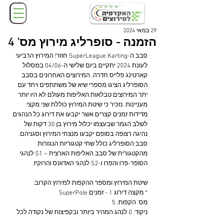
29 במאי 2024
הזמנה - סופרליג מירוץ מס' 4
סבב ה-SuperLeague Karting חוזר! המירוץ הרביעי 
לעונת 2024 יתקיים ביום שלישי ה-04/06 במסלול 
קארטינג פלייס חדרה. המירוצים האחרונים בסבב 
הסופרליג הציגו מספרי שיא של משתתפים ויחד עם 
יתר המירוצים טבלאות האליפות מעולם לא היו יותר 
מעניינות. נזכיר כי שיטת המירוץ כוללת שני מקצי 
מדידות זמנים קצרים אשר יקבעו את דירוג כל הנהגים 
לשלב הגמר שבעצמו יכלול מירוץ בן 30 דקות של 
נהיגה רצופה בסופם יקבעו מנצחי המירוץ וסגניהם. 
סבב הסופרליג כולל שתי קטגוריות הנגזרות 
מהקטגורית של סבב האליפות הארצית – S1 לנהגי 
הסופר-פרו והפרו ו-S2 לנהגי האדוונס והרוקיז.
שיטת המירוץ ומספר ההקפות למירוץ הקרוב:
* מקצה דירוג 1 - זמנים SuperPole
מס' הקפות: 5
ניקוד: 0 לנהג המהיר ביותר ובקפיצות של נקודה לכל 