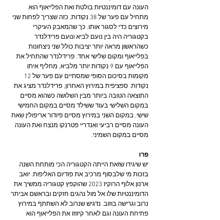
העונה עם דומיננטיות בולטת ואת הפלייאוף הוא 
מתחיל עם פער של 38 נקודות, כזה שצריך לפחות שני 
מירוצים כדי לסגור אותו. כך שהמאבק העיקרי 
בקטגוריה היה בין נועם לביא ונועם פרידלנדר 
כשהראשון מראה יותר יציבות כולל שני ניצחונות 
בפלייאוף ומקום שלישי אחד. פרידלנדר שהתחיל את 
הפלייאוף עם 9 נקודות יותר מלביא, מחליף איתו 
מקומות בסיכום הסופי שמסתיים עם פער של 12 
נקודות. ספציפית במירוץ האחרון, פרידלנדר מציג את 
התוצאה הטובה ביותר מבין השלושה כשהוא מסיים 
במקום השלישי בעוד ששילד מסיים במקום החמישי 
שישי. במקום השני במירוץ מסיים פיודור אריפולין שאת 
העונה מסיים רביעי ואנדריי פטרנקו מנצח ואת העונה 
מסיים במקום השמיני.
פרו
יש שיגידו שזאת הייתה הקטגוריה הכי מותחת השנה 
בזכות מי שלבסוף מרכיב את פודיום האליפות. יואב 
ארנון אלוף הרוקיז 2023 שהוקפץ קטגוריה ממשיך את 
הדומיננטיות שלו אל מול נהגים חזקים ובראשם אביתר 
נרוב וגרישה בוזוב. נדגיש שנרוב לא השתתף במירוץ 
פתיחת העונה וגם לאחר קיזוזו את הפלייאוף הוא 