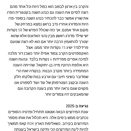
והקרב בין ארנון לבוזוב הוא כפול היות וכל אחד מהם 
רוצה לסיים את העונה גם כנהג השנה בקטגורית הפרו. 
את שורץ אפשר כבר להכתיר כנהג השנה בסופר-פרו 
היות והמדורג אחריו נדב בראון נמצא במרחק של 
מקום אחד אמנם, אך כזה שכולל הפרש של 58 נקודות. 
ישי שילד מדורג ראשון מבין נהגי האדוונס אלא שהוא 
יצטרך להתאמץ הרבה יותר אם הוא לא רוצה שנועם 
פרידלנדר ישיג 15 נקודות יותר ממנו. אצל 
האקספרטים הקרב צמוד אפילו יותר כשבין דור מלכה 
למיכה אפרים מפרידות 4 נקודות בלבד. ונהגת השנה 
היא אלופת הרוקיז מייה בן-יחזקאל, שהייתה העונה 
המתמידה ביותר מקרב הבנות. בנקודה זאת הרי 
שמדובר בשינוי חיובי עם ארבע בנות שלקחו חלק 
העונה ובקצב הצטרפותן של עוד ועוד לספורט אנו 
מקווים שגם נראה יותר מהן בעונה הקרובה וגם 
שהמאבקים יהיו צמודים יותר.
נגיעה ב-2025
עונת המירוצים הבאה אוטוטו תתחיל ופרטיה הסופיים 
נכתבים ממש בימים אלה. היא תכלול את אותו מספר 
המירוצים בקירוב, כשאליפות הארץ ROK קאפ תמשיך 
להיות ליגת המירוצים הכי ותיקה בישראל בעונתה 