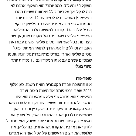
יותר בקטגורית האקספרט (נהגים בגילאי 40 ומעלה או 
משקל 80 ומעלה). כמה יותר? הוא האלוף. אמנם לא 
היה לו קל, אך עקביות כולל ניצחונות (שניים מהם 
בפלייאוף) מאפשרת לו לסיים עם 12 נקודות יותר 
מהמדורג שני מיכה אפרים שערב הפלייאוף דווקא 
הוביל עליו ב-14 נקודות. למעשה מלכה התחיל את 
הפלייאוף שלישי כשגם ניר פוגל מקדים אותו, אך שני 
ניצחונות בפלייאוף ועוד מקום שלישי עושים עבורו את 
העבודה וסוללים לו את הדרך לתואר המתוק. פוגל 
מסיים שלישי ואחריו בוריס פריאוברז'ינסקי יונתן גוטמן 
שמסיים שניהם עם אותו הניקוד ועם 10 נקודות יותר 
מיורי צוגלין.
סופר-פרו
איזו תהפוכה עברה הקטגוריה הזאת השנה. סגן אלוף 
2023 עופרי גרטי פותח את העונה היטב, וערב 
הפלייאוף הוא מדורג שני אלא שמרגע זה הוא אינו 
ממשיך להתחרות. וזה משאיר עוד נקודות לטובת שאר 
נהגי הקטגוריה, ובעיקר יניב הרשקוביץ ונדב בראון, 
שממשיכים לרדוף אחרי המדורג ראשון גיל שורץ. ואז 
מגיע איציק שחר, שחוזר אחרי יותר משנה, והוא מתחיל 
לגרוף את מרבית הנקודות שהאחרים בנו עליהן. את 
שלושת המירוצים הראשונים של הפלייאוף הוא מסיים 