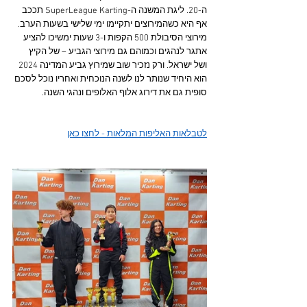
ה-20. ליגת המשנה ה-SuperLeague Karting תככב 
אף היא כשהמירוצים יתקיימו ימי שלישי בשעות הערב. 
מירוצי הסיבולת 500 הקפות ו-3 שעות ימשיכו להציע 
אתגר לנהגים וכמוהם גם מירוצי הגביע – של הקיץ 
ושל ישראל. ורק נזכיר שוב שמירוץ גביע המדינה 2024 
הוא היחיד שנותר לנו לשנה הנוכחית ואחריו נוכל לסכם 
סופית גם את דירוג אלוף האלופים ונהגי השנה.
לטבלאות האליפות המלאות - לחצו כאן