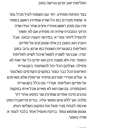
האליפות יואב ארנון וגרישה בוזוב.
בצד הפחות מפתיע, יחד עם השמות לעיל מכיל גמר 
א' שמות מוכרים כמו גיל שורץ שמדורג ראשון בסופר 
פרו וגם מזנק ראשון ואחריו איציק שחר ועידו שדה 
הרוקי המבטיח שיהיה זה מפתיע אם לא ימשיך 
להעפיל ליותר גמרי א' במירוצי העונה הבאה. אבל 
העניין הוא כמובן בין אלה שנאבקים על פודיום 
האליפות בקטגוריות השונות כמו ארנון-נרוב-בוזוב 
(פרו), שבניגוד לשורץ למשל שיכול לשייט לאליפות 
הסופר-פרו ולא משנה היכן הוא יסיים כל עוד זאת לא 
פסילה, אצלהם הכל יכול להשתנות. בקטגורית 
האדוונס הכל כבר נסגר במקצים הקודמים כשלגמר 
א' עולים אנדריי פטרנקו ופיודור אריפולין שלא מאיימים 
על פודיום האליפות. אנדריי גם נכלל בקטגורית 
האקספרט, גם שם הוא לא מאיים אבל איתו במקצה 
נוהגים מיכה אפרים שמדורג שני כפסע אחרי דור 
מלכה (אך ללא איום ממשי עליו), בוריס פריאוברז'נסקי 
שינסה לקחת מניר פוגל את המקום השלישי ויונתן 
גוטמן שממש צמוד. ברוקיז מעפיל אחד בלבד לגמר א', 
שדה כאמור.