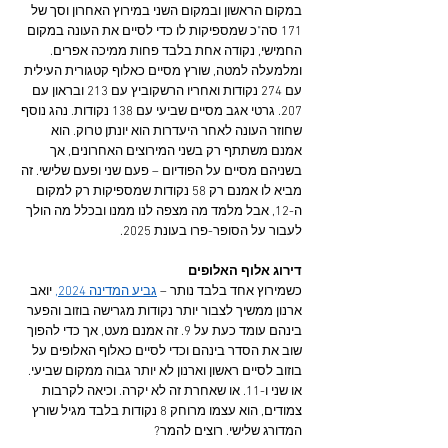
במקום הראשון ובמקום השני במירוץ האחרון וסך של 
171 סה"כ שמספיקות לו כדי לסיים את העונה במקום 
החמישי, נקודה אחת בלבד פחות ממיכה אפרים. 
ומלמעלה למטה, שורץ מסיים כאלוף קטגורית העילית 
עם 274 נקודות ואחריו הרשקוביץ עם 213 ובראון עם 
207. גרטי אגב מסיים שביעי עם 138 נקודות. נהג נוסף 
שחוזר העונה לאחר היעדרות הוא יונתן טרוק. הוא 
אמנם משתתף רק בשני המירוצים האחרונים, אך 
בשניהם מסיים על הפודיום – פעם שני ופעם שלישי. זה 
מביא לו אמנם רק 58 נקודות שמספיקות רק למקום 
ה-12, אבל מלמד מה מצפה לנו ממנו ובכלל מה הולך 
לעבור על הסופר-פרו בעונת 2025.
דירוג אלוף האלופים
כשמירוץ אחד בלבד נותר – 
גביע המדינה 2024,
 יואב 
ארנון ממשיך לצבור יותר נקודות מגרישה בוזוב והפער 
בינהם עומד כעת על 9. זה אמנם מעט, אך כדי להפוך 
שוב את הסדר בינהם וכדי לסיים כאלוף האלופים על 
בוזוב לסיים ראשון וארנון לא יותר גבוה ממקום שביעי. 
או שני ו-11. או שאחרת זה לא יקרה. וכיאה לקרבות 
צמודים, הוא עצמו מרוחק 8 נקודות בלבד מגיל שורץ 
המדורג שלישי. רוצים להמר?