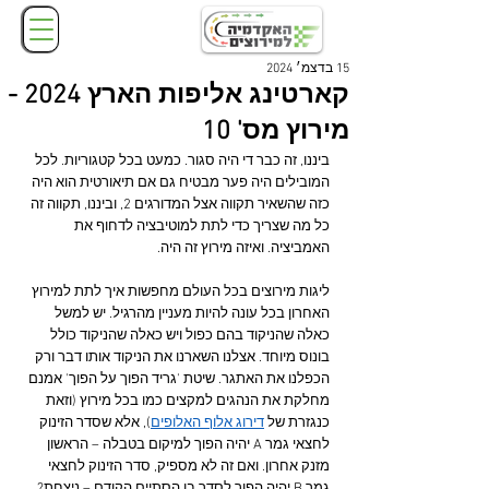
15 בדצמ׳ 2024
קארטינג אליפות הארץ 2024 -
מירוץ מס' 10
ביננו, זה כבר די היה סגור. כמעט בכל קטגוריות. לכל 
המובילים היה פער מבטיח גם אם תיאורטית הוא היה 
כזה שהשאיר תקווה אצל המדורגים 2, וביננו, תקווה זה 
כל מה שצריך כדי לתת למוטיבציה לדחוף את 
האמביציה. ואיזה מירוץ זה היה.
ליגות מירוצים בכל העולם מחפשות איך לתת למירוץ 
האחרון בכל עונה להיות מעניין מהרגיל. יש למשל 
כאלה שהניקוד בהם כפול ויש כאלה שהניקוד כולל 
בונוס מיוחד. אצלנו השארנו את הניקוד אותו דבר ורק 
הכפלנו את האתגר. שיטת 'גריד הפוך על הפוך' אמנם 
מחלקת את הנהגים למקצים כמו בכל מירוץ (וזאת 
כנגזרת של 
דירוג אלוף האלופים
), אלא שסדר הזינוק 
לחצאי גמר A יהיה הפוך למיקום בטבלה – הראשון 
מזנק אחרון. ואם זה לא מספיק, סדר הזינוק לחצאי 