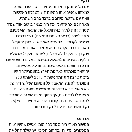
רוקיז
עם מלוא הניקוד היות והוא היחיד, עידו שדה משייט 
לניצחון שמציב אותו במקום ה-9 בטבלת האליפות 
וזאת עם שלושה מירוצים בלבד בהם השתתף, 
האחרונים. כך שהעניין פה היה בגמר ב' שם אורי שמיר 
ינסה לקחת למייה בן-יחזקאל את התואר. הוא אמנם 
מזנק לפניה (רביעי לעומת חמישית), ושני דברים 
צריכים לקרות: 1. להעפיל לגמר א'; 2. שבן יחזקאל 
תאבד הרבה מקומות. הוא מסיים באותו המקום בו 
זינק כך שסעיף 1 לא מצליח, לעומת סעיף 2 שמצליח 
חלקית כשיריבתו למסלול מסיימת במקום התשיעי עם 
נהיגה מחושבת ואפס סיכונים. וזה לא מספיק ובן 
יחזקאל מוכתרת לאלופת הארץ בקטגורית הרוקיז 
בזכות 12 נקודות יותר משמיר (2015 לעומת 203) 
המוכתר לסגנה. המאבק על המקום השלישי היה של 
גיא מי-פז, לביא חלויה וטומי שפירא כשגם השניים 
מעל יכלו לסיים שם, אך בסוף מי-פז הוא זה שמוכתר 
לסגן השני עם 191 נקודות. שפירא מסיים רביעי (175 
נק') וחלויה אחריו עם 2 נקודות פחות.
אדוונס
הסיפור כאן די היה סגור כבר מזמן, אפילו שתיאורטית 
המספרים עדיין היו בתחום הסיכוי. ישי שילד החל את 