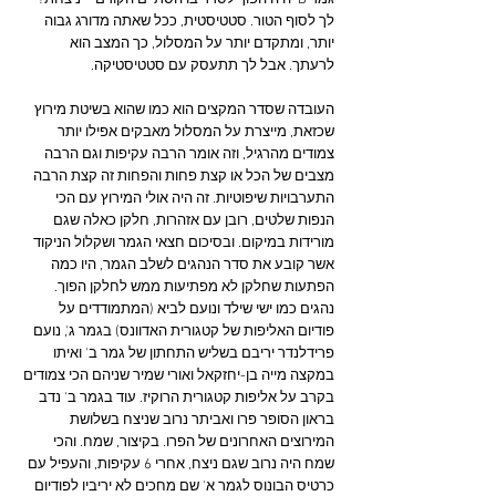
גמר B יהיה הפוך לסדר בו הסתיים הקודם – ניצחת? 
לך לסוף הטור. סטטיסטית, ככל שאתה מדורג גבוה 
יותר, ומתקדם יותר על המסלול, כך המצב הוא 
לרעתך. אבל לך תתעסק עם סטטיסטיקה.
העובדה שסדר המקצים הוא כמו שהוא בשיטת מירוץ 
שכזאת, מייצרת על המסלול מאבקים אפילו יותר 
צמודים מהרגיל, וזה אומר הרבה עקיפות וגם הרבה 
מצבים של הכל או קצת פחות והפחות זה קצת הרבה 
התערבויות שיפוטיות. זה היה אולי המירוץ עם הכי 
הנפות שלטים, רובן עם אזהרות, חלקן כאלה שגם 
מורידות במיקום. ובסיכום חצאי הגמר ושקלול הניקוד 
אשר קובע את סדר הנהגים לשלב הגמר, היו כמה 
הפתעות שחלקן לא מפתיעות ממש לחלקן הפוך. 
נהגים כמו ישי שילד ונועם לביא (המתמודדים על 
פודיום האליפות של קטגורית האדוונס) בגמר ג', נועם 
פרידלנדר יריבם בשליש התחתון של גמר ב' ואיתו 
במקצה מייה בן-יחזקאל ואורי שמיר שניהם הכי צמודים 
בקרב על אליפות קטגורית הרוקיז. עוד בגמר ב' נדב 
בראון הסופר פרו ואביתר נרוב שניצח בשלושת 
המירוצים האחרונים של הפרו. בקיצור, שמח. והכי 
שמח היה נרוב שגם ניצח, אחרי 6 עקיפות, והעפיל עם 
כרטיס הבונוס לגמר א' שם מחכים לא יריביו לפודיום 