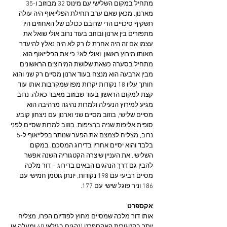
מתחיל במקום השלישי עם מינוס 32 מבוזוב ו-35 
מארנון. מכאן שאם ערב תחילת הפלייאוף היה עולה 
תשקיף סיכויים הרי שרובם ככולם של האחוזים היו 
מתפזרים בין ארנון ובוזוב בעוד נרוב אולי שואל את 
עצמו אם זה היה אחרת לו רק לא היה נאלץ להיעדר 
מאותו מירוץ ראשון. ואולי לא? כי את הפלייאוף הוא 
מתחיל בסערה כשאת שלושת המירוצים הראשונים 
מבין ארבעה הוא מנצח בעוד ארנון מסיים רק שני והוא 
חותך עליו 18 נקודות יקרות מפז שמקרבות אותו עוד 
קצת למקום הראשון בעוד שבוזוב מאבד כאלה. נרוב 
מגיע למירוץ הנעילה ולמרות נהיגה מרהיבה הוא 
מסיים שלישי, בוזוב מסיים שני וארנון עם ניצחון קובע 
סופית אליפות שניה ברציפות. בוזוב למרות שסיים לפני 
נרוב, מצליח לצמצם את הפער שנותר בפלייאוף ל-5 
בלבד והוא יסיים אחריו בדירוג המסכם, במקום 
השלישי. את העניין שיצרה הקטגוריה השנה אפשר 
להבין גם דרך הנהגים הבאים בדירוג – דור מלכה 
מסיים רביעי עם 198 נקודות, יונתן גוטמן חמישי עם 
186 וניר פוגל שישי עם 177.
אקספרט
אותו דור מלכה שמסיים מחוץ לפודיום הפרו, מצליח 