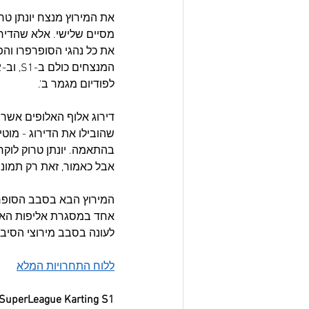
את המירוץ מנצח יונתן טר
לפודיום מגמר ב'.
אבל כאמור, זאת רק תמונת
לעונה בסבב מירוצי הסיבולת (28/02, מסלול דן קארטינג חיפה). התחזית - הולך להיות לוהט ב
ללוח התחרויות המלא
 SuperLeague Karting S1