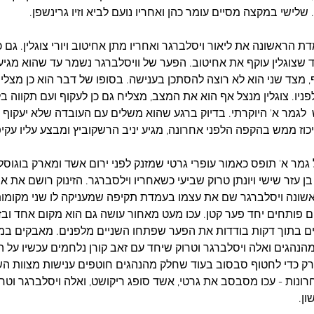
שלישי במקצה מסיים עומר כהן ואחריו נועם לביא וזיו גרינשפן.
 הראשונה את ליאור ויסלברגר ואחריו מתן אחיטוב ויורי צוגלין. גם 
שצוגלין עוקף את אחיטוב. הפער של וויסלברגר נשמר עד שהוא מגיע 
 מצד שני הוא לא רוצה להסתכן בענישה. בסופו של דבר הוא כן מצליח 
ניו. צוגלין מנצל אף הוא את המצב, מצליח גם כן לעקוף ועם תקווה ב
 לגמר א' היוקרתי. בדיוק ברגע שהוא משלים עם העובדה שלא יעקוף א
וז ממש בהקפה הלפני אחרונה, מגיע יניב הרשקוביץ ומבצע עליו עקיפ
גמר א' תופס כאמור עופרי גרטי שמזנק לפני ירום אשד ומארק בוגוסלב
ן בן עזר שישי ויונתן טרוק שביעי כשאחריו וילסברגר. הזינוק רושם את 
שונה ויסלברגר שם את עצמו בעמדת תקיפה שמעניקה לו שני מקומות
ם פותחים יחד פער קטן. עכו מעט מאחור עושה גם הוא מקום אחד ובז
ם בתוך דקות בודדות את הפער שפתחו השניים מלפנים. מאבקים במרכ
הנהגים ואלה ויסלברגר וטרוק שיחד עם זאב קורן נלחמים עכשיו על ה
רק כדי לחטוף סבסוב בעוד שחלק מהנהגים חוטפים ענישות מצוות השי
נות - עכו מסבסב את גרטי, אשד סופג ריקושט, ואלה ויסלברגר וטר
ן.