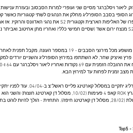
וק, ליאור ויסלברגר מסיים שני ועופרי למרות הסבסוב ובעזרת ענישות
את כל נהגי הסופרפרו והפרו של האליפות הארצית וקטגורית S2 את נהגי האדוו
המנצחים כולם ב-S1, וב-S2 מנצח ירום אשד (שסיים חמישי כללי) ואחריו מתן אחיטוב ואבית
דירוג אלוף האלופים אשר מושפע מכל מירוצי הסבבים - 19 במספר העונה, מקבל
 מצב זמנית לפחות עד למירוץ הבא.
המירוץ הבא בסבב הסופרליג יתקיים במסלול קארטינג פל
אחד במסגרת אליפות הארץ ROK קאפ 4 פעימות (10/02, מסלול דן קארטינג חוצ
חודשים הקרובים.
Top5 -