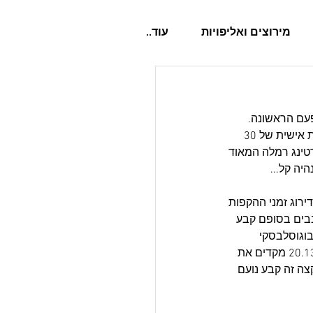
מירוצים ואליפויות
עוד..
עושים בפעם הראשונה. 
הוסיפה לכך רשימה של 21 נהגים שנרשמו למירוץ הפותח של הסבב שבעיקרו הוא מירוץ סיבולת אישית של 30 
טינג רמלה המאוד 
 מעניק ניקוד בהתאם לדירוג זמני ההקפות 
 - המהיר ביותר נקודה אחת, השני 2 נקודות וכן הלאה. הנהגים חולקו ל-3 סבבים בסופם קבע 
ו נקודה ואחריו עם 2 נקודות מארק בוגוסלבסקי 
20.011 ו-3 לרן בן-עזר 20.131. וכמה צמודים שאר הנהגים? אלוף הרוקיז של 2022 רז עכו עם 20.134 מקדים את 
ית ביותר במקצה זה קבע נועם 