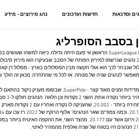
ים וסדנאות
חדשות ועדכונים
נהג מירוצים - מידע
 בסבב הסופרליג
הציפייה למירוץ ה-SuperLeague Karting הראשון אי פעם היתה גדולה, כיאה למשהו ש
ול שנבחר לכך הוא אולי הקשה מבין המסלולים בארץ - מסלול דן קאר
מבנה המירוץ כולל מקצה מדידות זמנים מאוד קצר - SuperPole, שבסופו
המהירות של כל נהג
עופרי גרטי את ההקפה המהירה ביותר - 20.002, שהעניקה ל
ליאור ויסלברגר עם 20.169 וירום אשד עם 20.177. מהצד השני, את ההקפה האיט