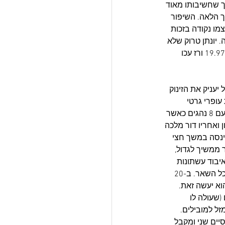
 הניקוד כך שחשיבותו מאוד 
 עכשיו 3 נקודות, 5 נקודות לשלישי וכך הלאה. השיפור 
ו נקודה בזכות 
ופרי גרטי 19.872 לתפוס את הבכורה. יונתן טרוק שלא 
כל כך הלך לו בתנאי המסלול הקודמים מדרג את עצמו שלישי עם 19.926 מקדים את זאב קורן 19.976 ורז עכו 
ד עד כה. השקלול יעניק את הזינוק 
תק וכך עם 4 נקודות יעשה זאת עופרי גרטי 
כשאחריו ירום אשד עם 7 נקודות ו-מארק בוגוסלבסקי עם 13. אלא שקודם עולה למסלול גמר ג' עם 8 נהגים כאשר 
 ואחריו דור מלכה 
ינסה במשך חצי 
 לעוד 30 דקות של מירוץ. הפער ממשיך לגדול, 
יבוד עשתונות 
הוא קפץ מייד לקארט החליפי כשהוא מדורג אחד לפני אחרון אבל כמעט בהקפה מלאה פחות מכל השאר. ב-20 
א יעשה זאת. 
שעולה לו 
ל למובילים. 
ים שני ומקבל 