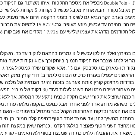
מקצה מדידות הזמנים השני - DoublePole מכפיל את מספר ההקפות ואיתו משתנה גם
גדולה. בעוד שהראשון עדיין מקבל נקודה, הבא אחריו מקבל
גים בערב הקר הביא גם לשיפור בזמני ההקפה וירום אשד מעניק לעצמ
19.751 שניות בלבד להקפה הכי מהירה עד עכשיו, מונע מע
נזכיר ש-21 נהגים מתחרים במירוץ ואלה יחולקו עכשיו ל-3 גמרים בהתאם לניקו
מעמדת הפול פוזישן של גמר א' לנהג שצבר את הניקוד הנמוך ביו
ראשונים יעפילו בעזרת כרטיס הבונוס לגמר ב'. דודי קורץ מזנק ראשון
ת בודדות מהזינוק קורץ פותח פער גם בזכות נהיגה הגנתית של מלכה ש
שעה להדוף כל ניסיון עקיפה מאחור שייקח ממנו את העונג לעלות
 כמה שהציל את קורץ שעם תקלה טכנית נתקע על המסלול, אך ללא א
ם את הפער ובדקות האחרונות הקהל כבר מתחיל בהימורים - האם הו
מתנה ממשיך להגן עד שמצד אחד חוטף דחיפה קלה ממורן בן-חיים (
ומהצד השני חוטף פאנצ'ר בגלגל הקדמי. כנראה שאין במקצה הזה מז
משאיר את ההובלה ללויס כתורה שמנצח בסוף ולא תאמינו - קורץ מסי