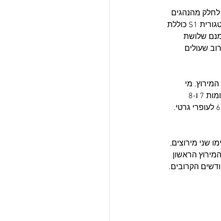
 לחלק מהנהגים 
מסיים שלישי. אלא שהדירוג הסופי בסבב הסופרליג מחלק את הנהגים לשתי קטגוריות כאשר קטגורית S1 כוללת 
נס והרוקיז. אז אמנם שלושת 
ר נרוב שעולים 
 תפנית לאחר המירוץ. מי 
שהובילו את הדירוג - מוטי פרץ ואיציק שחר, לא השתתפו במירוץ הסופרליג והשניים יורדים למקומות 7 ו-8 
בהתאמה. יונתן טרוק לוקח את ההובלה הזמנית עם 69 נקודות ואחריו ליאור ויסלברגר עם 64 ו-60 לעופרי גרטי. 
ייס ראשל"צ ב-04/04. עוד לפניו יתקיימו שני מירוצים, 
ות) והשני הוא המירוץ הראשון 