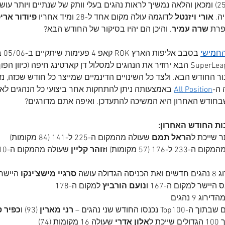
עולה שלושה (25) ומכאן והלאה נמשיך לראות נהגים בעלי וותק של שנתיים ויותר 
ה. 
אורי ויזנטל 
לדוגמה עולה מקום אחד ל-28 ומיד אחריו 
פיודור אריפ
רת 
שרה עמיר
. והיכן הם יהיו בסיקור של החודש הבא?
החמישי
 בסב
ור החודש הבא. ולצד כל השינויים הדינמיים שמייצר כל חודש שכזה, נ
 ה-
All Position
 באמצעותה ניתן להתחקות אחר ביצועי כל הנהגים לאו
חודש האחרון היא המשיכה להתעדכן. ואיפה אתם מדורגים?
ות החודש האחרון:
ר שייכת ל
הראל תמם
 שעולה מהמקום ה-225 ל-141 (84 מקומות)
המקום ה-233 ל-176 (57 מקומות) ו
זוהר קליין
 עושה 
סרגיי מישצ'ינקו
 היישר 
ס היישר למקום ה-167 ו
נועם הורביץ
 למקום ה-178
ג 9 נהגים
רני מארין
 (93) ו
כפיר ס
ת ל
אלון אדרי 
שעולה 16 מקומות
(74)