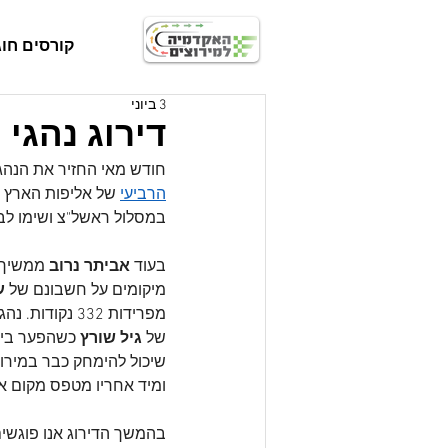
קורסים חוג
3 ביוני
דירוג נהגי 
חודש מאי החזיר את הנהג
הרביעי
 של אליפות הארץ ROK קאפ 4 פעימות 
במסלול ראשל"צ ושימו לב 
בעוד 
אביתר נרוב 
ממשיך 
מיקומים על חשבונם של 
ע
מפרידות 332 נקודות. נהג נוסף שמרוויח מקום אחד בדירוג הוא 
של 
גיל שורץ
שיכול להימחק כבר במירוץ
ומיד אחריו מטפס מקום א
בהמשך הדירוג אנו פוגשי