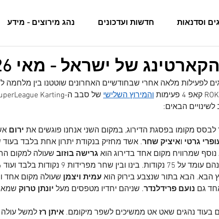
ים וסדנאות
חדשות ועדכונים
נהג מירוצים - מידע
הקארטינג של ישראל - מאי 26
ים לפעילות מלאה אחרי שבחודשיים האחרונים שוטטנו בין מלחמה לח
והמירוץ השלישי
לשינויים הבאים:
לבסס מקומו בפסגת הדירוג, במקום השני אנחנו פוגשים את 
ירום 
אש
ופרי גרטי 
ו
איציק שחר
. אשד מחזיק בנקודת יתרון אחת בלבד בעוד שבי
גרישה בוזוב
 שעולה למקום הח
 הבא. הבא בתור שנצבע בירוק הוא 
עמית ויצמן
 שעולה מקום אחד ומ
חד גם 
נועם פרידלנדר
. שניהם יחדיו מטפסים מעל 
יונתן טרוק
 שמאב
ם בעוד נהגים שאט אט ממשיכים לשפר מיקומם. 
איתן רז