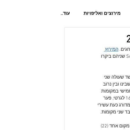
מירוצים ואליפויות
עוד..
גים. 
המירוץ 
 של סבב ה-SuperLeague Karting שניהם ביקרו 
ד שעולה שני 
נו ובין נרוב 
מישי במקומות 
 כשהפער בינהם עומד על 75 נקודות. בינו ובין שחר מפרידות 9 נקודות בלבד ועוד 16 לגרטי, פער 
דורג כעת עשירי 
ד שני מקומות.
 למשל עולה מקום אחד (22) 