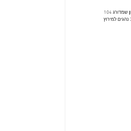
 
שמדורג 104
דירוג ה-Top100 כולל 261 נהגים, מהם 52 השתתפו במירוצי החודש האחרון וממוצע של 34 נהגים למירוץ 