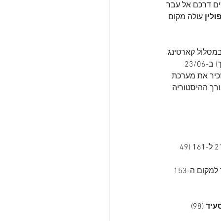
עושים דרכם אל עבר 
ולין
 עולה מקום 
ב אליפות הארץ ROK קאפ 4 פעימות שיתקיים ב-05/06 במסלול קארטינג 
פלייס חדרה. מירוץ ה-SuperLeague הבא יחזיר את הנהגים למסלול דן קארטינג חיפה (כיוון הפוך) ב-23/06 
זכיר את מערכת 
רך ההיסטוריה 
 שעולה מהמקום ה-210 ל-161 (49 
למקום ה-153
עיד 
(98)