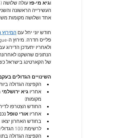
ו
גיא מי-פז 
העשירייה הראשונה והשניי
אחד ושלושה מקומות משפ
חודש יוני יחל עם 
המירוץ 
ולאחריו יתעדכן הדירוג עב
הנתונים שהשקנו לאחרונה
של הקארטינג בישראל כשב
השינויים הגדולים בעקב
הקפיצה הגדולה ביות
אחריו 
גיא ירושלמי 
מ
מקומות)
החודש הצטרפו לדירוג 8 נהגים חדשים ואת הכניסה הגדולה
אחריו 
אורי טופל
 נכנ
בחודש האחרון יצאו מהדירו
לרשימת 100 הגדולים שבתוך ה-Top100 נכנסו החודש שני נהגים – 
הקפיצה הגדולה בתוך 100 הגדולים שייכ