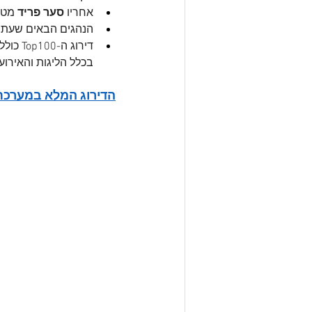
אחריו
 סער פריד 
מטפס 13 מק
הנהגים הבאים שעתידים להיכנס
בכלל הליגות והאירוע
הדירוג המלא במערכת - Position