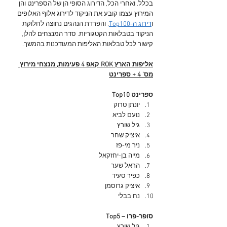
בכלל. ואחרי הכל, הדירוג הסופי הן של הספרינט והן 
המירוץ עצמו קובע את הניקוד לדירוג אלוף האלופים 
ו
דירוג ה-Top100
, והפרדת הנהגים נחוצה לחלוקת 
הניקוד בטבלאות הקטגוריות. סדר המנצחים להלן, 
קישור לכל טבלאות האליפות המעודכנות בהמשך.
אליפות הארץ ROK קאפ 4 פעימות, מנצחי מירוץ 
מס' 4 + ספרינט
Top10 ספרינט
יונתן טרוק
נועם לביא
גיל שורץ
איציק שחר
ניר מי-פז
מייה בן-יחזקאל
הראל שער
כפיר סעיד
איציק גרוסמן
נח בבלי
Top5 – סופר-פרו