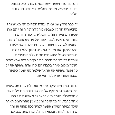
הסיום הסדר נשמר ואשד מסיים עם כרטיס הבונוס 
ביד. בן יחזקאל מסיימת שלישית ואחריה ויצמן ודור 
מלכה.
זה כבר מירוץ שני שאת עמדת הפול-פוזישן מאייש נהג 
מקטגורית הרוקיז כשבפעם הקודמת היה זה יותם גורן 
שנעדר מהמירוץ הנ"ל. ויזנטל שעד כה היה המהיר 
ביותר היום יאלץ לעבוד קשה על מנת שהחבר'ה היותר 
מנוסים לא יעקפו אותו ובעיקר פרידלנדר שמצליח די 
מהר לעקוף את מי-פז. המקצה נמשך ללא דרמות 
מיותרות כשכל הנהגים שומרים על ספורטיביות 
ונותנים רק ליכולת לדבר. בתוך כך היחידים שמצליחים 
לשפר מיקום (אחד בלבד) הם עידו שדה שעוקף את יוני 
טל ואשד שעוקף את אריאל פילמר כשוויזנטל כאמור 
מנצח ואחריו פרידלנדר ומי-פז.
סיכום המירוץ ובעיקר גמר א' סוגר לנו עוד כמה שיאים 
כמו שלושה נהגי רוקיז אל מול שני סופר-פרו פלוס עוד 
אחד שעלה מגמר ב' וארבעה נהגי אדוונס מול פרו 
אחד בלבד. וזה מה שיפה ומניב עניין מהמירוצים האלה 
שעד לבוקר המירוץ אפשר לנחש ככה פחות או יותר 
מה הולך לקרות, ובסוף רק חלק מזה מתממש. אם 