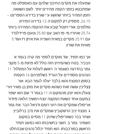
שמעלה את מקדם החיכוך שלהם עם האספלט מה 
שמתבטא בזמני הקפה מהירים יותר. לשם השוואה, 
הזמן המהיר ביותר שהושג ע"י שורץ בדירוג הספרינט – 
26.15, מספיק רק למקום ה-12 בדירוג המירוץ. 
ומלפנים, אורי ויזנטל קובע את ההקפה המהירה ביותר 
25.74 ואחריו מי-פז האב עם 25.80 ונועם פרידלנדר 
עם 25.91 מקדים במאית השנייה את איתן רז ועוד 5 
מאיות את שורץ.
אך כמו תמיד, עוד מוקדם לספר מה קרה בגמר א' 
הבכיר, בטח כשהמירוץ הזה כולל לא פחות מ-5 מקצי 
גמר בהדרגה כשגמר ה' ראשון לעלות על המסלול. 11 
הנהגים מסודרים על הגריד כשלפניהם 16 הקפות 
בסופן המנצח והוא בלבד יעלה לגמר הבא. אור 
צצליכין עושה זאת כשהוא מקדים את מתן בן-מאיר ויורי 
צוגלין והוא יזנק מהמקום ה-11 בגמר ד' שם הוא ישפר 
במקום אחד כשאת המקצה ינצח וימשיך הלאה פיודור 
אריפולין שמקדים את רועי רומם ודניאל הבר. את גמר 
ג' מנצח יניב הרשקוביץ שמקדים את נדב ברלוביץ 
ושחר בכר כשאריפולין שזינק 11 מסיים במקום 
השמיני. גמר ב' השני בחשיבותו הוא כמעט תמיד 
הראשון במורכבותו. הוא תמיד יכלול נהגים שבהחלט 