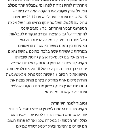
שלנו) להבין את הקארט ולהוציא ממנו את המקסימום 
אחרת זה לזרוק נקודות לפח. ומי שמצליח יותר מכולם 
הוא גיל שורץ שקובע את ההקפה המהירה ביותר – 
26.15 שניות ואחריו נועם לביא עם 26.17 שנ' ויונתן 
טרוק עם 26.25. השלושה יזנקו בראש הטור של מקצה 
הספרינט הבכיר ואחריהם עוד 8 נהגים שינסו 
להתמודד על גביע הניצחון ומירב הנקודות לטבלאות 
האליפות. פרט מעניין במקצה הדירוג הזה הוא 
הצמידות בין נהגים כאשר בין עשרת הראשונים 
מפרידות 2 עשירות שניה בלבד ובתוכם שלושה נהגים 
– ניר מי-פז, בנו גיא מי-פז ואיציק גרוסמן שבאותו 
מקצה קובעים בינהם זמן המרוחק באלפיות השנייה. 
עד כדי כך צמוד. מירוץ קצר של 10 הקפות ולביא חוצה 
ראשון את קו הסיום 1.8 שניות לפני טרוק, אלא שענישת 
הורדת מיקום אחת מחליפה בינהם וטרוק מנצח את 
הספרינט. שורץ שזינק ראשון מסיים במקום השלישי 
ואחריו איציק שחר ומי-פז האב.
ונעבור למנה העיקרית
מקצה מדידות הזמנים למירוץ הראשי נחשב לידידותי 
יותר למשתמש מאשר הדירוג לספרינט. ראשית הוא 
כולל יותר הקפות (7 במקרה שלנו) אך לא פחות חשוב 
הם קארטים "חמים" ובעיקר טמפרטורת צמיגים 