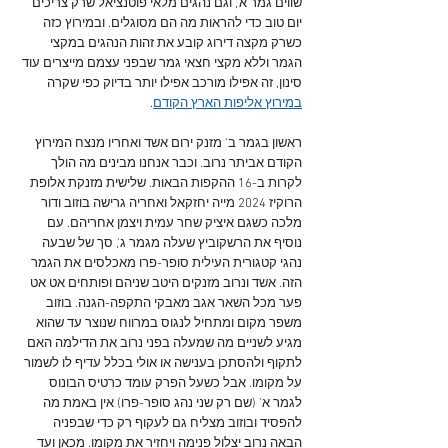
שווים גמר א', וגם נהגים מלאי פוטנציאל שרק צריכים 
יום טוב כדי להראות מה הם מסוגלים. ובמירוץ כזה 
כשרק מקצה דירוג קובע את זהות הנהגים במקצי 
הגמר וללא מקצי חצאי גמר שבפני עצמם מייצרים עוד 
סינון, זה אפילו מורכב אפילו יותר בדיוק כפי שקרה 
במירוץ אליפות הארץ הקודם
.
ראשון בגמר ב' מזנק ירום אשד ואחריו מנצח המירוץ 
הקודם אביתר נרוב. וכבר אנחנו מבינים מה הולך 
לקרות ב-16 ההקפות הבאות. שלישית מזנקת אלופת 
הרוקיז 2024 מייה יחזקאל ואחריה גרישה בוזוב ודור 
מלכה כשגם איציק שחר עמית ויצמן אחריהם. עם 
נוסיף את הרשקוביץ שעלה מגמר ג', סך של שבעה 
נהגי קטגורית העילית סופר-פרו מאכלסים את הגמר 
הזה. אשד ונרוב מזנקים היטב שניהם ופותחים אט אט 
פער מכל השאר אגב מאבקי התקפה-הגנה. בוזוב 
משפר מקום ומתחיל לנגוס במרווח שנוצר עד שהוא 
מגיע לשניים מה שמעלה בפני נרוב את הדילמה האם 
לתקוף ולהסתכן בענישה או אולי בכלל עדיף לו לשמור 
על מקומו. אבל כשעל הפרק עומד כרטיס הבונוס 
לגמר א' (שם רק שני נהג סופר-פרו) אין באמת מה 
להפסיד ובוזוב מצליח גם לעקוף רק כדי שבפניה 
הבאה נרוב יצלול פנימה ויחזיר את מקומו. מכאן ועד 