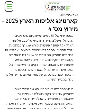
28 באפר׳ 2025
קארטינג אליפות הארץ 2025 -
מירוץ מס' 4
מספר שיא של 51 נהגים הגיעו ביום שישי אביבי 
למסלול ראשל"צ למירוץ הרביעי של סבב אליפות 
הארץ ROK קאפ 4 פעימות, מירוץ שנערך במתכונת 
"גריד ספרינט" הכולל למעשה שני מירוצים. ואם שיא זה 
לבדו אינו מספיק, הרי שמתוכם 26 נהגים משתייכים 
לקטגורית הרוקיז לנהגים חדשים בינהם שבעה 
שמתחרים לראשונה העונה. בסיס כה משמעותי של 
מצטרפים הינו ערובה להמשך הגדלת הספורט 
המוטורי כשרובם ככולם של נהגי המירוצים הישראלים 
נולדו במסגרות שלנו.
מירוץ הספרינט כאמור הוא סוג של מירוץ בונוס 
שמעניק עוד קצת ניקוד בטבלת האליפות למי 
שמשתתף באותו אירוע. אבל חייבים להיות מאוד 
מדויקים ובמעט ההקפות של מקצה הדירוג (4 במקרה 