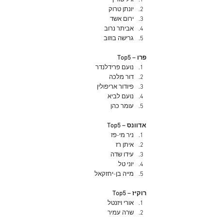
גיל שורץ
יונתן טרוק
ירום אשד
אביתר נרוב
גרישה בוזוב
Top5 – פרו
נועם פרידלנדר
דור מלכה
פיודור אריפולין
נועם לביא
עומר כהן
Top5 – אדוונס
ניר מי-פז
איתן רז
עידו שדה
יוני טל
מייה בן-יחזקאל
Top5 – רוקיז
אורי ויזנטל
שרה עמיר