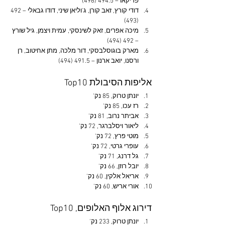
פריקאו – 494.5 (496)
דודי קורץ, זאב קורן, ג'וליאן שיני, דודו גבאלי – 492 
(493)
מיכה אפרים, זאק לשינסקי, עמית ויצמן, גיל שורץ 
– 492 (494)
מארק בוגוסלבסקי, דור מלכה, מתן אחיטוב, רן 
ורסנו, יואב ארנון – 491.5 (494)
אליפות הסיבולת Top10
יונתן טרוק, 85 נק'
רז עכו, 85 נק'
אביתר נרוב, 81 נק'
ליאור ויסלברגר, 72 נק'
מוטי פרץ, 72 נק'
עופרי גרטי, 72 נק'
גל דרנג, 71 נק'
יובל רוזן, 66 נק'
אריאל אלקין, 60 נק'
אורי אריש, 60 נק'
דירוג אלוף האלופים, Top10
יונתן טרוק, 233 נק'