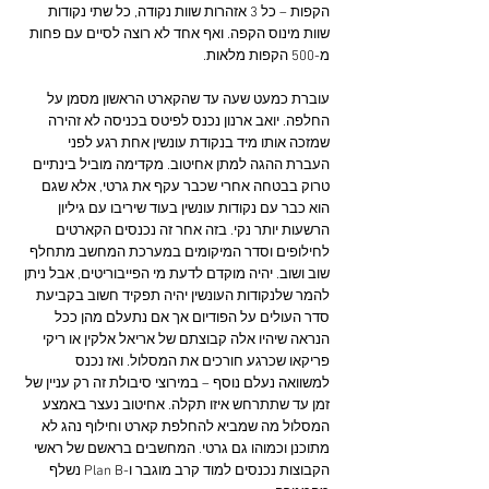
הקפות – כל 3 אזהרות שוות נקודה, כל שתי נקודות 
שוות מינוס הקפה. ואף אחד לא רוצה לסיים עם פחות 
מ-500 הקפות מלאות.
עוברת כמעט שעה עד שהקארט הראשון מסמן על 
החלפה. יואב ארנון נכנס לפיטס בכניסה לא זהירה 
שמזכה אותו מיד בנקודת עונשין אחת רגע לפני 
העברת ההגה למתן אחיטוב. מקדימה מוביל בינתיים 
טרוק בבטחה אחרי שכבר עקף את גרטי, אלא שגם 
הוא כבר עם נקודות עונשין בעוד שיריבו עם גיליון 
הרשעות יותר נקי. בזה אחר זה נכנסים הקארטים 
לחילופים וסדר המיקומים במערכת המחשב מתחלף 
שוב ושוב. יהיה מוקדם לדעת מי הפייבוריטים, אבל ניתן 
להמר שלנקודות העונשין יהיה תפקיד חשוב בקביעת 
סדר העולים על הפודיום אך אם נתעלם מהן ככל 
הנראה שיהיו אלה קבוצתם של אריאל אלקין או ריקי 
פריקאו שכרגע חורכים את המסלול. ואז נכנס 
למשוואה נעלם נוסף – במירוצי סיבולת זה רק עניין של 
זמן עד שתתרחש איזו תקלה. אחיטוב נעצר באמצע 
המסלול מה שמביא להחלפת קארט וחילוף נהג לא 
מתוכנן וכמוהו גם גרטי. המחשבים בראשם של ראשי 
הקבוצות נכנסים למוד קרב מוגבר ו-Plan B נשלף 