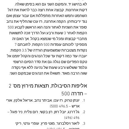
לא בהישג יד, והמקום השני גם הוא בסימן שאלה. 
דקות אחרונות, קבוצה אחת רוצה כבר לראות את דגל 
השחמט וחמש האחרות מתפללות אם עבור עצמן ואם 
נגד יריבותיהן. הקפה אחרונה, רז עכו שהחליף את נרוב 
סופר את השניות לאחור והנה הוא הראשון לקבוע 500 
הקפות לאחר 3 שעות ורבע ועל הדרך זוכה לתשואות 
מחברי קבוצתו ומכל מי שנמצא בקהל. אך האם זה 
מספיק? לזכותם עומדות 500 הקפות, לחובתם 7 
נקודות מצטברות שמשמעותן הורדה של 3.5 הקפות. 
יעברו עוד כמה דקות עד שכל הנהגים והקהל יוזמנו אל 
טקס הפודיום שם נגלה גם את סדר הסיום הרשמי 
ונלמד ששלוש ורבע שעות של נהיגה ללא אף נקודה 
שווה הרבה מאוד. תשאלו את הנהגים שבמקום השני.
אליפות הסיבולת, תצאות מירוץ מס' 2 
– חדרה 500
יונתן טרוק, רז עכו, אביתר נרוב, אריאל אלקין, אורי 
אריש – 496.5 (500)
גל דרנג, יובל רוזן, רון בקשי, רום צליח, ניר פוגל – 
496 (496)
ליאור ויסלברגר, מוטי פרץ, עופרי גרטי, ריקי 