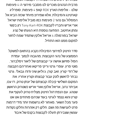
שבחרו ב-4 נהגים והיו שבחרו 5 לקבוצה. אמנם 
מרבית הנהגים מוכרים לנו מסבבי מירוצי ה-4 פעימות 
שלנו – אליפות הארץ ROK קאפ 4 פעימות, סופרליג 
קארטינג והסיבולת, אלא שמירוץ מיוחד שכזה הביא אל 
המסלול גם נהגי 2 פעימות כמו מוביל אליפות ישראל 
אורי אריש וחבריו לקבוצת Tony Kart-ROK רון בקשי 
ומתן אחיטוב. הפתעה נוספת היא הגעתו של נציג 
ישראל בפורמולה 4 אריאל אלקין שתמיד שמח לחזור 
למקום ממנו הוא התחיל.
סדר הזינוק למירוצי הסיבולת נקבע בהתאם למשקל 
הממוצע של נהגי הקבוצות, מהגבוה לנמוך. עמדת 
הפול-פוזישן אוישה ע"י קבוצתם של ליאור ויסלברגר, 
מוטי פרץ, עופרי גרטי וריקי פריקאו ואחריהם הקבוצה 
של דודי קורץ, זאב קורן, ג'וליאן שיני ודודו גבאלי. גרטי 
נבחר לראשון לזנק עבור קבוצתו וקורץ אחריו. את 
המקום השלישי קיבלה קבוצתם של יונתן טרוק, רז עכו, 
אביתר נרוב, אריאל אלקין ואורי אריש כשטרוק הראשון 
שנוהג. עם הנפת דגל הזינוק מצליח טרוק לעקוף את 
קורץ והוא נצמד לגרטי בעוד שניהם פותחים אט אט 
פער מכל השאר. מאחור לא נרשמות יותר מידי דרמות 
פרט לענישות פה ושם, חלקן רק אזהרות וחלקן נקודות 
עונשין שצבירתן תעלה לקבוצות בקנס של איבוד 