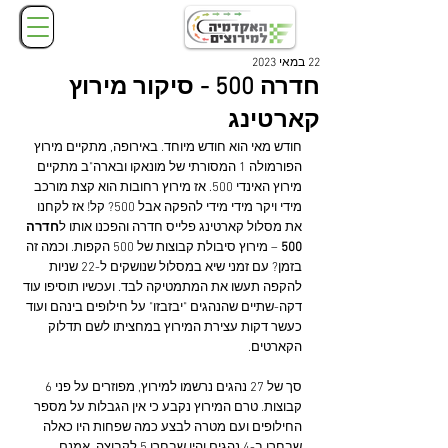
22 במאי 2023
חדרה 500 - סיקור מירוץ
קארטינג
חודש מאי הוא חודש מיוחד. באירופה, מתקיים מירוץ 
הפורמולה 1 המסורתי של מונאקו ובארה"ב מתקיים 
מירוץ האינדי 500. אז מירוץ רחובות הוא קצת מורכב 
מידי ויקר מידי מידי להפקה אבל 500? קל! אז לקחנו 
את מסלול קארטינג פלייס חדרה והפכנו אותו ל
חדרה 
500
 – מירוץ סיבולת קבוצות של 500 הקפות. וכמה זה 
בזמן? עם זמני שיא במסלול שנושקים ל-22 שניות 
להקפה תעשו את המתמטיקה לבד. ועכשיו תוסיפו עוד 
דקה-שתיים שהנהגים "יבזבזו" על חילופים בינהם ועוד 
כעשר דקות עצירת המירוץ במחציתו לשם תדלוק 
הקארטים.
סך של 27 נהגים נרשמו למירוץ, מפוזרים על פני 6 
קבוצות. טרם המירוץ נקבע כי אין הגבלות על מספר 
החילופים ועם מטרה לבצע כמה שפחות היו כאלה 