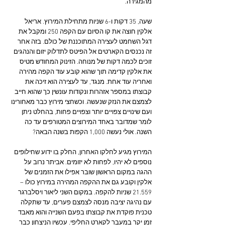
מהמגירה.
שעה, 35 דקות ו-6 שניות מתחילת המירוץ. אריאל 
אלקין חוצה את קו הסיום עם הקפה 250 ומקבל את 
דגל השחמט לעצירה המתוכננת של כולם. בזה אחר 
זה נכנסים הקארטים אל הפיטס לתדלוק יזום והנהגים 
זוכים לכמה דקות של מנוחה. הזינוק המחודש מטיס 
את אלקין קדימה תוך שהוא קובע עוד הקפה מהירה 
ואחריה עוד אחת. מנגד, עד לעצירה הוא זיכה את 
קבוצתו במספר אזהרות ונקודות עונשין כך שהוא חייב 
לצמצם את הנזק שנעשה. וכשחצי מירוץ כבר מאחורינו 
ועם שינויים צפויים יותר וצפויים פחות, בהחלט ניתן 
לומר שמדובר באחד המירוצים המטורפים עד כה 
השנה. אולי נעשה 1,000 הקפות בשנה הבאה?
המירוץ מגיע לחלקו האחרון, החלק בו ידוע שחילופים 
נוספים לא יהיו, לפחות לא יזומים. אביתר נרוב על 
ההגה במקום הראשון שובר אפילו את הזמנים של 
אלקין וקובע גם את ההקפה המהירה במירוץ כולו – 
21.559 שניות להקפה. במקום השני ליאור ויסלברגר 
עם נהיגה יציבה מנסה לצמצם פערים, עד שתקלה 
טכנית פוקדת את קבוצתו בפעם השנייה והוא מאבד 
זמן יקר במעבר לקארט החליפי. עכשיו הניצחון כבר 