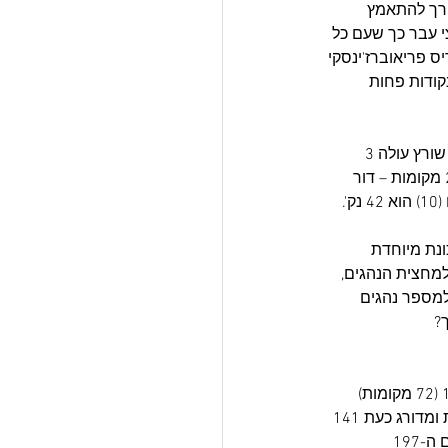
טרך להתאמץ 
א לא רוצה לאבד עוד מקומות שהרי לזכותו עומדים כבר 100 מירוצי עבר כך שעם כל 
 בתור אחריו במרחק של 33 נקודות הוא בוריס פריאוברז'ינסקי 
קודות מפרידות בינו ובין אביתר נרוב. את העשיריה הראשונה סוגר מיכה אפרים לו 60 נקודות פחות 
כאמור שני שינויי מיקום חלו בעשיריה הראשונה, ואילו בעשיריה השנייה לא פחות מחמישה – גיל שורץ עולה 3 
מקומות ומדורג כעת 11, נדב בראון אחריו עם עלייה של מקום אחד. יתר הנהגים עולים כל אחד 2 מקומות – דור 
נת מיוחדת 
מחצית הנהגים, 
למספר נהגים 