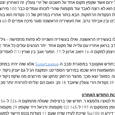
ירום אשד שקפץ מקום אחד על חשבונו של יורי צוגלין. זה האחרון יצ
הרבה יותר מכל השאר אם הו
מירוץ שמתווסף, נמחקות לו הנקודות הרחוקות. הבא
ועוד 22 נ
בחודש אוקטובר במסגרת סבב ה-
SuperLeague
 אלא שזה יהיה במתכו
שמעות היא שכמו במירוצי הספרינט, המקצה הנ"ל גם יעניק ניקוד, ל
. כפועל יוצא מכך, מהצד הרחוק ימחקו שני מירוצים מה שיקזז ניקוד 
ך?
ות החודש האחרון
'ו גלומצא'ר, חודש שני ברציפות, שעולה מהמקום ה-226 ל-154 (72 מקומות)
ודניאל זייד שקופץ 29 מקומות ומדורג כעת 141
דות נכנס היישר למקום ה-197