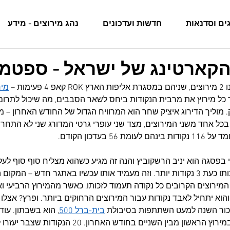
ים וסדנאות
חדשות ועדכונים
נהג מירוצים - מידע
 הקארטינג של ישראל - ספטמבר
ות – 
מיר
ר כל מירוץ את מרבית הנקודות ביחס לשאר הסבבים, מה שיכול לתרום
 מוליך הדירוג איציק שחר הוא המרוויח הגדול של החודש האחרון – מ
בכל אחד משני המירוצים, מצד שני עופרי גרטי המדורג שני לא התחר
5 בעדכון הקודם.
 בפסגה הוא יניב הרשקוביץ והנה זה מגיע כשהוא מצליח סוף סוף לעק
כשהוא מדלג מעליו כשלזכותו כעת 3 נקודות יותר. וזה מעמיד אותו עכשיו באתגר חדש – 
. בשלושת המירוצים הקרובים כל נקודה תעמוד לזכותו, כאשר מהמירוץ הרביעי וא
האישי שלו והוא יתחיל לאבד נקודות עבור המירוצים הרחוקים ביותר. ופרץ? אצלו
כור השנה למעט השתתפות בסיבולת 
בית-ברל 500
, הוא בשבתון. עוד
הוא דודי קורץ שהשתתף במירוץ הראשון מבין השניים בחודש ה