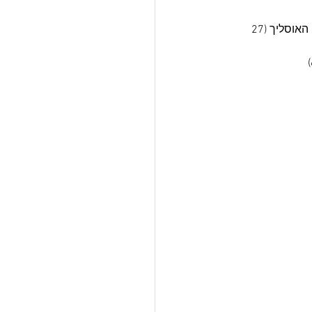
לרשימת 100 הגדולים שבתוך ה-Top100 נכנסו שני נהגים כשהקפיצה הגדולה שייכת לנועם האוסליך (27 