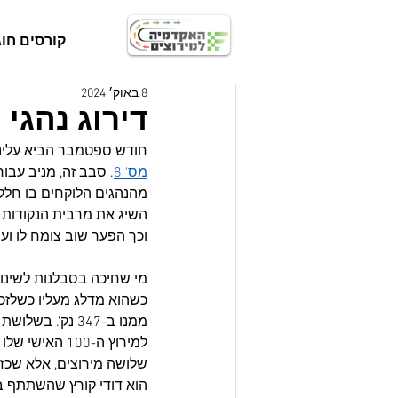
קורסים חוג
8 באוק׳ 2024
דירוג נהגי
חודש ספטמבר הביא עלינו 2 מירוצים, שניהם במסגרת אליפות הארץ ROK קאפ 4 פעימ
מס' 8
. סבב זה, מניב עבו
מהנהגים הלוקחים בו חלק.
השיג את מרבית הנקודות 
וכך הפער שוב צומח לו ועומד על 116 נקודות בינהם לעומת 6
מי שחיכה בסבלנות לשינוי
ממנו ב-347 נק'
למירוץ ה-100 
שלושה מירוצים, אלא שכז