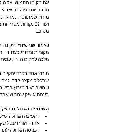
את מקומו החמישי אל מול 
מנרוב.
מלכה למקום ה-14, עמית ויצמן למקום ה-16 ויואב ארנון ל-17. הפער אגב בין שורץ (11) לאפרים (10) הוא 42 נק'.
מירוץ אחד בלבד יתקיים 
שתכלול מקצה קדם-גמר. המ
וייחשב כעוד מירוץ ברשימה
בינהם איציק שחר שיאבד 39 נקודות ויורי צוגלין שיאבד 18 נק'. האם הם יצליחו להרוויח יותר מכ
השינויים הגדולים בעקב
הקפיצה הגדולה שייכת לנאצ
אחריו אורי ויזנטל שקופץ מהמקום ה-197 ל-145 (52 מקומות) 
הכניסה הגדולה לתוך דירוג ה-Top100 שייכת לעידו שדה שעם 11 נקו