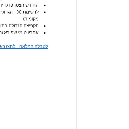
החודש הצטרפו לדירו
מקומות)
הקפיצה הגדולה בתוך 100 הגדולים שייכת לפיודור אריפולין שעולה 15 מקומות (מ-83
אחריו טומי שפירא (מ-96 ל-82) וגיא מי-פז (מ-76 ל-
לטבלה המלאה - לחצו כאן