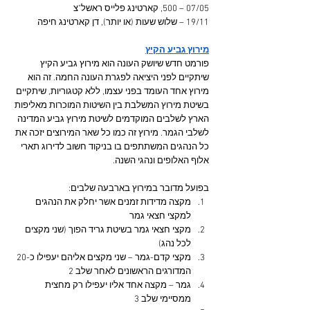
07/05 – 500, קארטינג פלייס ראשל"צ
19/11 – שלוש שעות (או יותר), דן קארטינג חיפה
מירוץ גביע הקיץ
פורמט חדש שיושק העונה הוא מירוץ גביע הקיץ 
שיתקיים לפני היציאה לפגרת העונה החמה. זה הוא 
מירוץ אחד העומד בפני עצמו, ללא קטגוריות, שיתקיים 
בשיטת מירוץ המשלבת בין השיטות המוכרות מאליפות 
הארץ לשלבים המוקדמים לשיטת מירוץ גביע המדינה 
לשלבי הגמר. מירוץ זה כמו כל שאר המירוצים יזכה את 
כל הנהגים המשתתפים בו בניקוד חשוב לדירוג תארי 
אלוף האלופים ונהגי השנה.
בפועל מדובר במירוץ בארבעה שלבים:
מקצה מדידות זמנים אשר יחלק את הנהגים 
למקצי חצאי גמר
מקצי חצאי גמר בשיטת גריד הפוך (שני מקצים 
לכל נהג)
מקצי קדם-גמר – שני מקצים אליהם יעפילו כ-20 
המדורגים הראשונים לאחר שלב 2
גמר – מקצה אחד אליו יעפילו רק מחצית 
ממסיימי שלב 3