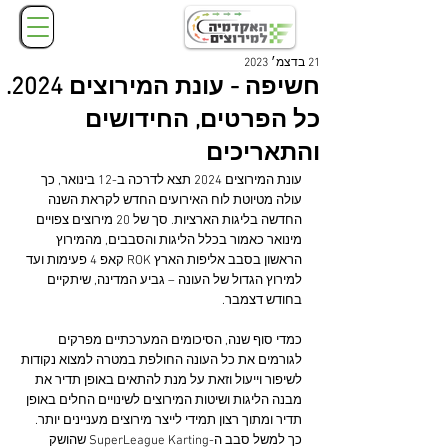
21 בדצמ׳ 2023
חשיפה - עונת המירוצים 2024.
כל הפרטים, החידושים
והתאריכים
עונת המירוצים 2024 תצא לדרכה ב-12 בינואר, כך 
עולה מטיוטת לוח האירועים החדש לקראת השנה 
החדשה בליגות הארציות. סך של 20 מירוצים צפויים 
מינואר כאמור בכלל הליגות והסבבים, מהמירוץ 
הראשון בסבב אליפות הארץ ROK קאפ 4 פעימות ועד 
למירוץ הגדול של העונה – גביע המדינה, שיתקיים 
בחודש דצמבר.
כמדי סוף שנה, הסיכומים המערכתיים מפרקים 
לגורמים את כל העונה החולפת במטרה למצוא נקודות 
לשיפור וייעול וזאת על מנת להתאים באופן תדיר את 
מבנה הליגות ושיטות המירוצים לשינויים החלים באופן 
תדיר ומתוך רצון תמידי לייצר מירוצים מעניינים יותר. 
כך למשל סבב ה-SuperLeague Karting שהושק 