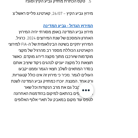
טקס הכתרת מחזיק גביע הקיץ וסגניו
מירוץ גביע הקיץ – 26/07, קארטינג פלייס ראשל"צ
המירוץ הגדול - גביע המדינה
מירוץ גביע המדינה באופן מסורתי יהיה המירוץ 
האחרון והמסכם של שנת המירוצים 2024. כרגיל, 
המירוץ יתקיים בשיטה הבינלאומית של ה-FIA למירוצי 
הקארטינג הכוללת מספר רב מהרגיל של מקצי 
מוקדמות שיורכבו מתוך מקצה דירוג מוקדם, כאשר 
תוצאות כל מקצה יעניקו לנהגים ניקוד שיציב אותם 
בסדר המתאים לשלב חצאי הגמר וממנו יקבעו 
העולים לגמר. נזכיר כי מירוץ זה אינו כולל קטגוריות, 
ורק אחד, המנצח, יוכרז כמחזיק גביע המדינה לשנת 
2024 שיקבל גם את מרב הנקודות וכל שאר 
המשתתפים בהתאם למיקום בהזדמנות האחרונה 
לטפס עוד מקום במאבק על תארי אלוף האלופים 
ונהגי השנה. בתום המירוץ יערך גם טקס סיום העונה 
בו יוכרזו כל האלופים, מכל הליגות ובכל הקטגוריות וכן 
אלוף האלופים נהגי השנה המצטיינים.
המירוץ הגדול - גביע המדינה – 21/12, דן קארטינג 
חיפה