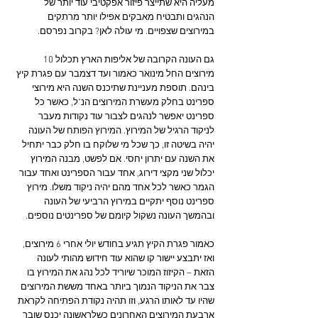
מעליה היא שתייצר פיזור אפקטיבי עוד יותר של 
הנהגים ותבטיח מאבקים אפילו יותר מרתקים 
במירוצים שצפויים. מי עולה לאן? בקרוב נפרסם.
גם העונה הקרובה של אליפות הארץ תכלול 10 
מירוצים החל מינואר כאמור ועד דצמבר עם פגרת קיץ 
בינהם. תוספת מעניינת שתיכנס השנה היא מירוצי 
ספרינט בחלק מעשרת המירוצים הנ"ל, כאשר כל 
ספרינט יאפשר לנהגים לצבור עוד נקודות מעבר 
לניקוד הרגיל של המירוץ. המירוץ הפותח של העונה 
יהיה בשיטה זו, כך שכל מי שלוקח בו חלק כבר יתחיל 
את השנה עם יתרון יחסי. אם לפשט, מבנה המירוץ 
יכלול שני מקצי דירוג, אחד עבור הספרינט ואחד עבור 
הגמר כאשר לכל אחד מהם יהיה ניקוד משלו. מירוץ 
ספרינט נוסף יתקיים במירוץ הרביעי של העונה 
ובהמשך העונה נשקול קיומם של ספרינטים נוספים.
כאמור פגרת הקיץ תגיע בחודש יולי אחרי 6 מירוצים, 
ואז יתבצע יישור קו שהוא עוד חידוש מהותי לעונה 
הזאת – הקיזוז המוכר שיוריד לכל נהג את המירוץ בו 
צבר את הניקוד הנמוך ביותר באחד מששת המירוצים 
שהיו עד לאותו הרגע, וזו תהיה נקודת הפתיחה לקראת 
ארבעת המירוצים האחרונים כשלראשונה יכנס שובר 