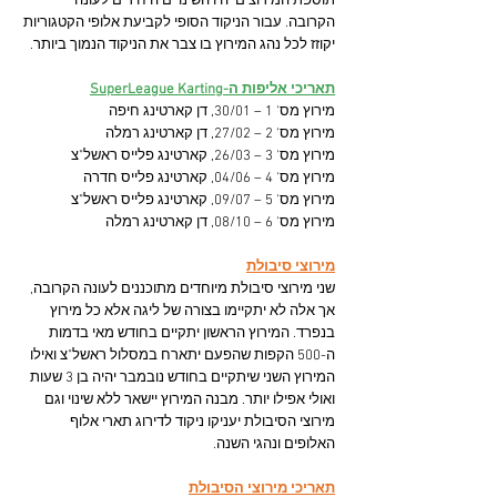
תוספת המירוצים יהיו השינויים היחידים לעונה 
הקרובה. עבור הניקוד הסופי לקביעת אלופי הקטגוריות 
יקוזז לכל נהג המירוץ בו צבר את הניקוד הנמוך ביותר.
תאריכי אליפות ה-SuperLeague Karting
מירוץ מס' 1 – 30/01, דן קארטינג חיפה
מירוץ מס' 2 – 27/02, דן קארטינג רמלה
מירוץ מס' 3 – 26/03, קארטינג פלייס ראשל"צ
מירוץ מס' 4 – 04/06, קארטינג פלייס חדרה
מירוץ מס' 5 – 09/07, קארטינג פלייס ראשל"צ
מירוץ מס' 6 – 08/10, דן קארטינג רמלה
מירוצי סיבולת
שני מירוצי סיבולת מיוחדים מתוכננים לעונה הקרובה, 
אך אלה לא יתקיימו בצורה של ליגה אלא כל מירוץ 
בנפרד. המירוץ הראשון יתקיים בחודש מאי בדמות 
ה-500 הקפות שהפעם יתארח במסלול ראשל"צ ואילו 
המירוץ השני שיתקיים בחודש נובמבר יהיה בן 3 שעות 
ואולי אפילו יותר. מבנה המירוץ יישאר ללא שינוי וגם 
מירוצי הסיבולת יעניקו ניקוד לדירוג תארי אלוף 
האלופים ונהגי השנה.
תאריכי מירוצי הסיבולת