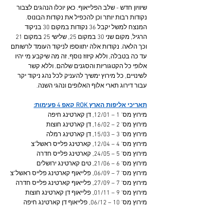
שיוויון חדש - שלב הפלייאוף. כאן יוכלו הנהגים לצבור 
נקודות רבות יותר וכן להכפיל את נקודות הבונוס. 
המנצח למשל יקבל 36 נקודות במקום 30 בניקוד 
הרגיל, מקום שני 30 במקום 25, שלישי 25 במקום 21 
וכך הלאה. נקודות אלה יתווספו לניקוד העומד לרשותם 
עד כה בטבלה, וללא קיזוז נוסף, זה מה שיקבע מי יהיו 
אלופי כל הקטגוריות והסגנים שלהם. וללא קשר 
לשינויים, כל מירוץ ימשיך להעניק לכל נהג ניקוד יקר 
עבור דירוג תארי אלוף האלופים ונהגי השנה.
תאריכי אליפות הארץ ROK קאפ 4 פעימות:
מירוץ מס' 1 – 12/01, דן קארטינג חיפה
מירוץ מס' 2 – 16/02, דן קארטינג חוצות
מירוץ מס' 3 – 15/03, דן קארטינג רמלה
מירוץ מס' 4 – 12/04, קארטינג פלייס ראשל"צ
מירוץ מס' 5 – 24/05, קארטינג פלייס חדרה
מירוץ מס' 6 – 21/06, טים קארטינג ירושלים
מירוץ מס' 7 – 06/09, פלייאוף קארטינג פלייס ראשל"צ
מירוץ מס' 7 – 27/09, פלייאוף קארטינג פלייס חדרה
מירוץ מס' 9 – 01/11, פלייאוף דן קארטינג חוצות
מירוץ מס' 10 – 06/12, פלייאוף דן קארטינג חיפה