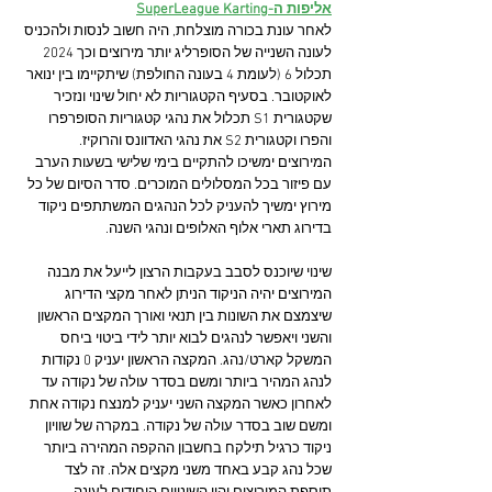
אליפות ה-SuperLeague Karting
לאחר עונת בכורה מוצלחת, היה חשוב לנסות ולהכניס 
לעונה השנייה של הסופרליג יותר מירוצים וכך 2024 
תכלול 6 (לעומת 4 בעונה החולפת) שיתקיימו בין ינואר 
לאוקטובר. בסעיף הקטגוריות לא יחול שינוי ונזכיר 
שקטגורית S1 תכלול את נהגי קטגוריות הסופרפרו 
והפרו וקטגורית S2 את נהגי האדוונס והרוקיז. 
המירוצים ימשיכו להתקיים בימי שלישי בשעות הערב 
עם פיזור בכל המסלולים המוכרים. סדר הסיום של כל 
מירוץ ימשיך להעניק לכל הנהגים המשתתפים ניקוד 
בדירוג תארי אלוף האלופים ונהגי השנה.
שינוי שיוכנס לסבב בעקבות הרצון לייעל את מבנה 
המירוצים יהיה הניקוד הניתן לאחר מקצי הדירוג 
שיצמצם את השונות בין תנאי ואורך המקצים הראשון 
והשני ויאפשר לנהגים לבוא יותר לידי ביטוי ביחס 
המשקל קארט/נהג. המקצה הראשון יעניק 0 נקודות 
לנהג המהיר ביותר ומשם בסדר עולה של נקודה עד 
לאחרון כאשר המקצה השני יעניק למנצח נקודה אחת 
ומשם שוב בסדר עולה של נקודה. במקרה של שוויון 
ניקוד כרגיל תילקח בחשבון ההקפה המהירה ביותר 
שכל נהג קבע באחד משני מקצים אלה. זה לצד 