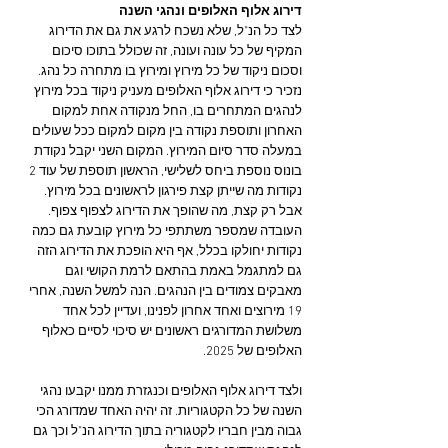
דירוג אלוף האלופים ונהגי השנה
לצד כל הנ"ל, שלא נשכח לרגע את גם את הדירוג 
המקיף של כל עונה ועונה, זה שכולל בתוכו סיכום 
וסכום ניקוד של כל מירוץ ומירוץ בו מתחרה כל נהג. 
נזכיר כי דירוג אלוף האלופים מעניק ניקוד בכל מירוץ 
לנהגים המתחרים בו, החל מנקודה אחת למקום 
האחרון ותוספת נקודה בין מקום למקום ככל שעולים 
במעלה סדר סיום המירוץ. המקום השני יקבל נקודת 
בונוס נוספת ביחס לשלישי, הראשון תוספת של עוד 2 
נקודות מה שייתן קצת פירגון לראשונים בכל מירוץ. 
אבל רק קצת, מה שהופך את הדירוג לצפוף צפוף. 
העובדה שמספר משתתפי כל מירוץ קובעת גם כמה 
נקודות יחולקו בכלל, אף היא הופכת את הדירוג הזה 
גם למתגמל באמת בהתאם לרמת הקושי וגם 
מאבקים צמודים בין הנהגים. הנה למשל השנה, אחרי 
19 מירוצים ואחד אחרון לפנינו, ועדיין לכל אחד 
משלושת המדורגים ראשונים יש סיכוי לסיים כאלוף 
האלופים של 2025.
ולצד דירוג אלוף האלופים וכנגזרת ממנו יקבעו נהגי 
השנה של כל הקטגוריות. זה יהיה האחד שמדורג הכי 
גבוה מבין חבריו לקטגוריה בתוך הדירוג הנ"ל וכך גם 