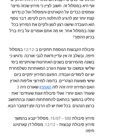
וכרגע עוד מוקדם לקבוע אם מהודרת 2025 תתקיים 
אף היא במסלול זה. חשוב לציין כי מירוץ שכזה מייצר 
עומסים כבדים על הקארטים והמסלול ועל כן נדרש 
קצת יותר זמן להגיע להחלטה היכן לקיימו. דבר נוסף 
הוא העובדה שישנו רצון לגוון ולקיים את המירוץ בכל 
שנה במסלול אחר, אז מה אתם אומרים על בית-ברל 
בכיוון ההפוך?
סיבולת הקבוצות הנוספת תתקיים ב-12/12 במסלול 
חיפה, ובשלב זה אין עדיין ודאות לגבי אורכה. נדגיש כי 
בשונה מהמירוצים בשנים האחרונות שהתקיימו בימי 
שלישי ונמשכו עד שעות הערב המאוחרות כשלמחרת 
יש יום לימודים ועבודה, הפעם המירוץ יתקיים ביום 
שישי משעות הצהריים, בדומה למירוצי אליפות הארץ. 
האם המירוץ יהיה זהה לזה 
האחרון
 שאורכו היה 3 
שעות? האם יותר? ואולי סיבולת זוגות שעתיים? זאת 
נחליט בהמשך בהתאם להתפתחות השנה ובהתחשב 
ברצון הנהגים. בכל זאת יש לנו הרבה זמן דצמבר הבא.
מירוץ סיבולת 500 – 15/07, מסלול יקבע בהמשך
מירוץ סיבולת קבוצות – 12/12, מסלול דן קארטינג 
חיפה