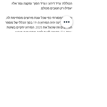
הכוללת 'גריד דירוג' ו'גריד הפוך' ומקצה גמר אליו 
יעפילו רק הטובים מכולם.
ובאופן המסורתי כפי שכל עונת מירוצים מסתיימת לה, 
גביע המדינה יהיה המירוץ ה-19 בסך הכללי של מספר 
המירוצים וזה שינעל את 2025. המירוץ יתקיים בשיטת 
'גריד FIA' הדומה לזאת לפיה מתקיימים מירוצי 
הקארטינג החשובים בעולם אשר כוללת מקצי דירוג, 
שלב בתים, קדם גמר וגמר אחד אליו יעפילו רק מי 
שהשיגו את התוצאות הטובות ביותר. המירוץ יתקיים 
במסלול חיפה ביום שבת ה-27/12 משעות הבוקר.
מירוץ גביע הקיץ – 01/08, מסלול קארטינג פלייס 
ראשל"צ
מירוץ גביע המדינה – 27/12, מסלול דן קארטינג חיפה
סך של 19 מירוצים כאמור יתקיימו בכל במסגרות 
בשנת 2025, מירוץ אחד פחות מעונת 2024, אך עדיין 
בסטנדרט הגבוה שמאפשר יצירת מבנה תחרותי 
מקצועי לכל הנהגים הן כעונה והן כשלבי התפתחות 
מדורגים משנה לשנה. אבל בל נשכח, עוד לפני, נותר 
לנו עוד מירוץ אחד כדי לסיים את 2024 כמו שצריך – 