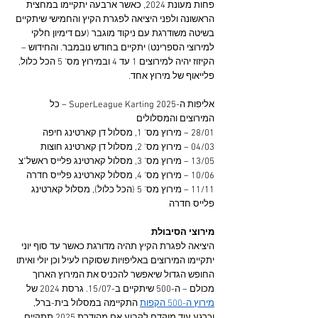
פחות מעונת 2024, כאשר ארבעה יתקיימו במחצית 
הראשונה ולפני היציאה לפגרת הקיץ והחמישי שיתקיים 
בשיטה משודרגת עם ניקוד מוגבר (עם דימיון חלקי 
למירוצי הספרינט) יתקיים בחודש נובמבר. והחידוש – 
הקיזוז יהיה למירוצים 1 עד 4 ובמירוץ מס' 5 הכל כלול, 
פלייאוף של מירוץ אחד.
אליפות ה-SuperLeague Karting 2025 – כל 
המירוצים והמסלולים
28/01 – מירוץ מס' 1, מסלול דן קארטינג חיפה
04/03 – מירוץ מס' 2, מסלול דן קארטינג חוצות
13/05 – מירוץ מס' 3, מסלול קארטינג פלייס ראשל"צ
10/06 – מירוץ מס' 4, מסלול קארטינג פלייס חדרה
11/11 – מירוץ מס' 5 (הכל כלול), מסלול קארטינג 
פלייס חדרה
מירוצי הסיבולת
היציאה לפגרת הקיץ תהיה מדורגת כאשר עד סוף יוני 
יתקיימו המירוצים באליפויות שסוקרו לעיל וכן יולי ואיתו 
החופש הגדול שיאפשר להכניס את המירוץ הארוך 
מכולם – ה-500 שיתקיים ב-15/07. גרסת 2024 של 
מירוץ ה-500 הקפות
 התקיימה במסלול בית-ברל, 