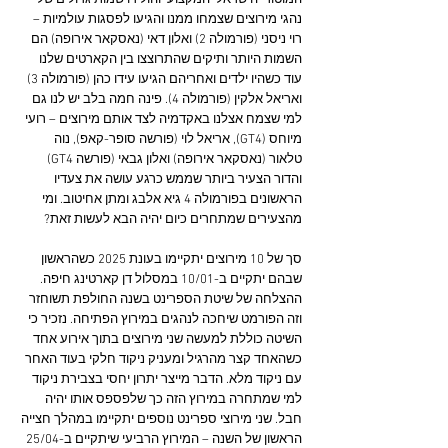
המוטורי הישראלי המקצועי והולידו שמות גדולים של 
נהגי מירוצים שצמחו ממנו והגיעו לפסגות עולמיות – 
רוי ניסני (פורמולה 2) ואלון דאי (נאסקאר אירופה) הם 
השמות היותר ותיקים שהתרוצצו בין הקארטים שלנו 
עוד כשהיו ילדים ואחריהם הגיעו עידו כהן (פורמולה 3) 
ואריאל אלקין (פורמולה 4). פינה חמה בלב יש לנו גם 
למי שצמח אצלנו באקדמיה לצד אותם מירוצים – רועי 
מיוחס (GT4), אריאל לוי (פורשה סופר-קאפ), נוה 
טלאור (נאסקאר אירופה) ואלון גבאי (פורשה GT4) 
והדור הצעיר ביותר שממש כרגע עושה את צעדיו 
הראשונים בפורמולה 4 גיא אלבג ומתן אחיטוב. ומי 
מהצעירים שמתחרים כיום יהיה הבא לעשות זאת?
סך של 10 מירוצים יתקיימו בעונת 2025 כשהראשון 
שבהם יתקיים ב-10/01 במסלול דן קארטינג חיפה. 
ההצלחה של שיטת הספרינט בשנה החולפת תשוחזר 
וזה הפורמט שיחכה לנהגים במירוץ הפתיחה. נזכיר כי 
השיטה כוללת למעשה שני מירוצים בתוך אירוע אחד 
כשהאחד קצר מהרגיל ומעניק ניקוד חלקי בעוד האחר 
עם ניקוד מלא. הדבר מייצר יתרון יחסי בצבירת ניקוד 
למי שמתחרה במירוץ הזה כך שלפספס אותו יהיה 
חבל. שני מירוצי ספרינט נוספים יתקיימו במהלך חצייה 
הראשון של השנה – המירוץ הרביעי שיתקיים ב-25/04 