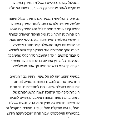
במסלול קארטינג פלייס ראשל"צ והמירוץ השביעי 
שיתקיים לאחר פגרת הקיץ ב-05/09 באותו המסלול.
גם שיטת הפלייאוף תמשיך, אם כי זאת תכלול העונה 
שלושה מירוצים ולא ארבעה. לאחר המירוץ השביעי 
יבוצע קיזוז עונתי בו יופחת לכל נהג המירוץ בו השיג 
הכי פחות נקודות העונה, ואל הניקוד המעודכן יצטרף 
זה שישיג בשלושת המירוצים הבאים, ללא קיזוז נוסף, 
אך עם שיטת ניקוד מתגמלת קצת יותר כפי שהיה 
בעונה שאך הסתיימה. עוד בעניין הקיזוז שווה להדגיש 
כי עבור מירוצים 1 עד 7 יחושב הסך הכללי שהשיג כל 
נהג עבור כל מירוץ ספרינט בו יש יותר ניקוד אפשרי 
בקופה כך שלא כדאי לפספס אך אחד מהשלושה.
בסעיף הקטגוריות לא חל שינוי – רוקיז עבור הנהגים 
החדשים, אדוונס לנהגים בעונתם השנייה (וביחס 
למיקומם בטבלת 2024), פרו למתקדמים וקטגורית 
העילית סופר-פרו שתזכה השנה להצטרפותם של 
נהגים ברמה מאוד גבוהה והמאבקים צפויים להביא 
לנו שיאים חדשים של עניין. ומכל הנ"ל, נהגים שגילם 
מעל 40 ו/או משקלם מעל 80 ק"ג יתמודדו במקביל גם 
בקטגורית האקספרט. עבור הרוקיז יוכנס השנה חידוש 