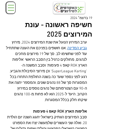
19 בדצמ׳ 2024
חשיפה ראשונה - עונת
המירוצים 2025
ערב המירוץ הנועל את שנת המירוצים 2024, מירוץ 
גביע המדינה
, אנו חושפים בפניכם את העונה שתתחיל 
עוד לפני שתשימו לב. סך של 19 מירוצים מחכים 
לנהגים, מחולקים כרגיל בין הסבב הראשי 'אליפות 
הארץ ROK קאפ 4 פעימות' וסבב המשנה ה-
'SuperLeague Karting' וכן מירוצי הסיבולת והגביע. 
רגע לפני נספר שעד כה בשנה החולפת התחרו בכל 
המסגרות סך של 88 נהגים שונים, והמספר יחצה את 
ה-90 עם הצטרפותם של נהגים נוספים במירוץ 
הקרוב. היעד ל-2025 הוא לא פחות מ-100 נהגים 
שיקחו חלק בכלל המסגרות.
אליפות הארץ ROK קאפ 4 פעימות
סבב המירוצים הוותיק בישראל יחגוג השנה יום הולדת 
20. ואלה שני העשורים שלמעשה יצרו את הספורט 