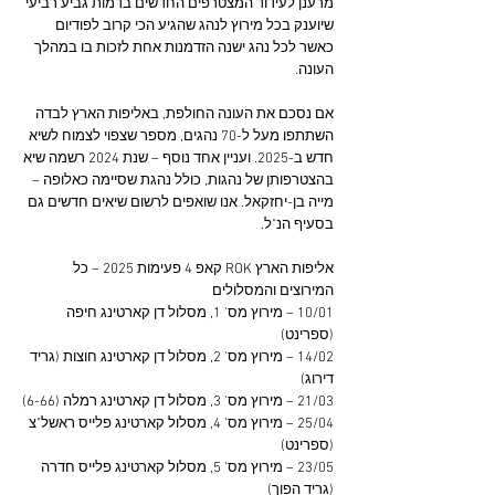
מרענן לעידוד המצטרפים החדשים בדמות גביע רביעי 
שיוענק בכל מירוץ לנהג שהגיע הכי קרוב לפודיום 
כאשר לכל נהג ישנה הזדמנות אחת לזכות בו במהלך 
העונה.
אם נסכם את העונה החולפת, באליפות הארץ לבדה 
השתתפו מעל ל-70 נהגים, מספר שצפוי לצמוח לשיא 
חדש ב-2025. ועניין אחד נוסף – שנת 2024 רשמה שיא 
בהצטרפותן של נהגות, כולל נהגת שסיימה כאלופה – 
מייה בן-יחזקאל. אנו שואפים לרשום שיאים חדשים גם 
בסעיף הנ"ל.
אליפות הארץ ROK קאפ 4 פעימות 2025 – כל 
המירוצים והמסלולים
10/01 – מירוץ מס' 1, מסלול דן קארטינג חיפה 
(ספרינט)
14/02 – מירוץ מס' 2, מסלול דן קארטינג חוצות (גריד 
דירוג)
21/03 – מירוץ מס' 3, מסלול דן קארטינג רמלה (6-66)
25/04 – מירוץ מס' 4, מסלול קארטינג פלייס ראשל"צ 
(ספרינט)
23/05 – מירוץ מס' 5, מסלול קארטינג פלייס חדרה 
(גריד הפוך)