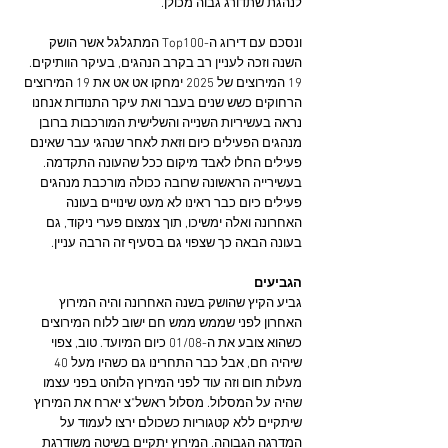
לנהגת שתדורג גבוה מכולן.
ונסכם עם דירוג ה-Top100 המתגלגל אשר הושק 
השנה וזכה לעניין רב בקרב הנהגים, בעיקר הוותיקים. 
19 המירוצים של 2025 ימחקו אט אט את 19 המירוצים 
הרחוקים כשש שנים בעבר ואת עיקר התנודות אנחנו 
נראה בעשיריות השנייה והשלישית המורכבות ברובן 
מנהגים הפעילים כיום וזאת לאחר שנהגי עבר שאינם 
פעילים החלו לאבד מיקום ככל שהעונה התקדמה. 
בעשירייה הראשונה שרובה ככולה מורכבת מנהגים 
פעילים כיום כבר ראינו לא מעט שינויים בעונה 
האחרונה ואלה ימשיכו, תוך צמצום פערי ניקוד, גם 
בעונה הבאה כך שצפוי גם בסעיף זה הרבה עניין.
הגביעים
גביע הקיץ שהושק 
בשנה האחרונה
 והיה המירוץ 
האחרון לפני שממש ממש חם ישוב ללוח המירוצים 
כשהוא צובע את ה-01/08 כיום המיועד. טוב, צפוי 
שיהיה חם, אבל כבר התחרינו גם כשהיו מעל 40 
מעלות חום וזה עוד לפני המירוץ הלוהט בפני עצמו 
שהיה על המסלול. מסלול ראשל"צ יארח את המירוץ 
שיתקיים ללא קטגוריות כשכולם ירצו לעמוד על 
המדרגה הגבוהה. המירוץ יתקיים בשיטה משודרגת 