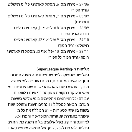
27/06 – מירוץ מס' 6, מסלול קארטינג פלייס ראשל"צ 
(גריד הפוך)
05/09 – מירוץ מס' 7, מסלול קארטינג פלייס ראשל"צ 
(ספרינט)
26/09 – מירוץ מס' 8 (פלייאוף 1), קארטינג פלייס 
חדרה (גריד הפוך)
24/10 – מירוץ מס' 9 (פלייאוף 2), קארטינג פלייס 
ראשל"צ (גריד הפוך)
28/11 – מירוץ מס' 10 (פלייאוף 3), מסלול דן קארטינג 
חיפה (גריד הפוך על הפוך)
אליפות ה-SuperLeague Karting
האליפות שהושקה לפני שנתיים ונתנה מענה תחרותי 
נוסף לנהגים המתחרים, כמו גם אופציה למי שרוצה 
מירוץ באמצע השבוע או שומרי שבת שהמירוצים בימי 
שישי ובעיקר בתקופת שעון החורף אינם רלוונטיים 
עבורם (כל המירוצים מתקיימים בימי שלישי בשעות 
הערב), הביאה למסלול 42 נהגים העונה שחולקו שווה 
בשווה בין שתי קטגוריות – S1 הכוללת את כל מי 
שעומד בהגדרת קטגוריות הסופר-פרו והפרו ו-S2 
לאדוונס והרוקיז. בשל אילוצים בלוח השנה כמו החגים, 
הצלחנו להכניס ל-2025 סך של חמישה מירוצים, אחד 