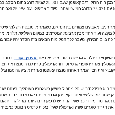
הכי קרוב במקצים שלאחר מכן היה הרוקי רגב קאופמן שעם 25.004 שנ
תר נרוב עם 25.110.
 הניבו מאבקים צמודים בין הנהגים, כשגמר א' מובטח רק למי שיסיים
 מקצה ועוד אחד מבין ארבעת המסיימים במקום השלישי, תלוי מי מה
ה ביום המירוץ. מעבר לכך המקומות הבאים בזה הסדר יהיו עבור גמר 
ון ואחריו לביא וגרישה בוזוב מי שניצח את 
המירוץ הקודם
 בסבב. ח
וסליך ואחריו עופרי גרטי ופיודור אריפולין. פרידלנדר מנצח את חצי
וביץ ואת חצי הגמר האחרון מנצח קאופמן ואחריו איציק גרוסמן וגיל 
ק שחר יזנק שלישי ואחריו קאופמן וגרטי. נזכיר כי גרטי רודף כבר שנ
נסגר מדי מירוץ, כך שעל הנייר יש לו כאן הרבה יותר מה להרוויח אם 
 את הגריד סוגרים שורץ ואריפולין שעלו בזכות כרטיס הבונוס כמנצחי ג