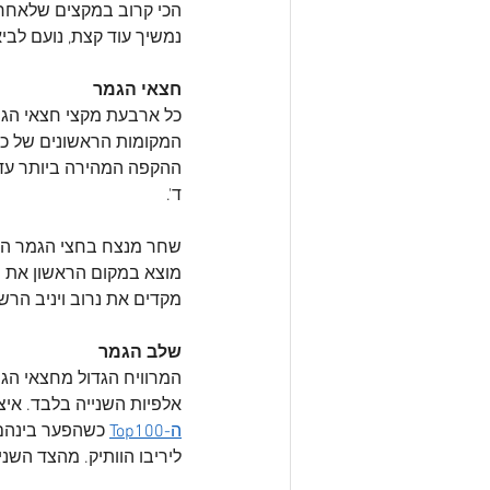
נמשיך עוד קצת, נועם לביא עם 25.071 מדורג חמישי ואחריו פיודור אריפולין עם 25.096 ואבי
חצאי הגמר
כל ארבעת מקצי חצאי הגמר
המקומות הראשונים של כל
ההקפה המהירה ביותר עד כ
ד'.
שחר מנצח בחצי הגמר הראש
מוצא במקום הראשון את הא
מקדים את נרוב ויניב הרשק
שלב הגמר
אלפיות השנייה בלבד. איצי
ה-Top100
 כשהפער בינהם 
ליריבו הוותיק. מהצד השני