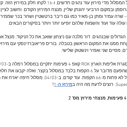
קטגורית הרוקיז מביאה אל המסלול מדי מירוץ עוד נהגים חדשים, ו-16
וסמן ובמקום הרביעי יהונתן שליין, מנצח המירוץ הקודם. וחשוב לציין
שרה עמיר ומתן בן-מאיר כמו גם ריבר ברטשטיין ושחר בכר שממירוץ 
ולה עוד ועוד והשמות שלהם יופיעו יותר ויותר בסיקורים הבאים.
דולים שבנהגים. דור מלכה עם ניצחון שואב את כל הניקוד, מנצל את
קחת ממנו את המקום הראשון בטבלה. בוריס פריאוברז'ינסקי עם מירוץ די
 מסיים שני ואמיר וינשטוק שלישי.
עם מקצי מדידות זמנים כשהפעם מדובר על 6 הקפות בלבד במסלול בקצר, ואלה יק
הגמר שכל אחד מהם יכלול לא פחות מ-66 הקפות. עוד קודם, ב-04/03,
מירוץ ה-1
?