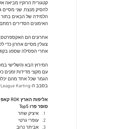
להסיק מנצח, שני מסיים גר
הלמידה של הבאים בתור – 
האימונים הסדירים רמתם ע
אחרונים הם האקספרטס, הג
צוגלין מסיים אחרון כדי ל
אחרי הפסילה שספג בקודם,
בסבב ה-SuperLeague Karting. רוצים לדעת מה היה ב
אליפות הארץ ROK קאפ 4 פעימות, מנצחי מירוץ מס' 2
סופר פרו Top5
איציק שחר
עופרי גרטי
אביתר נרוב