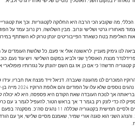
מאחוריו במקום השני. האוסליך מסיים שלישי ואחריו גרטי ולביא.
הכללי, מה שקובע הכי הרבה היא החלוקה לקטגוריות. וכך את קטגוריית
ד מאחוריו גרטי ושלישי ונרוב. מבין השלושה, רק נרוב עמד על הפוד
אות האליפות בטח כשאחד הפייבוריטים יונתן טרוק לא השתתף במירוץ
אה לנו גימיק מעניין. לראשונה אולי אי פעם, כל שלושת העומדים על ה
רידלנדר מנצח, האוסליך שני ולביא במקום השלישי. ויש עוד נעם, כוכב
 קטגוריה חדשה? כי אם כן, אז גם השם יהונתן על נגזרותיו פופולארי א
וקיז המוכרים לנו מהעונה שעברה. דניאל זייד מנצח את חבריו, עידו 
ואיתן רז שלישי. נדגיש שני נהגים נו
ריאותה אך לנוכח העובדה שאת הקודם היא פספסה, היא לא יכולה לוו
פיק לה כדי לזנק רק בגמר ד' אך בראש הטור, להעפיל לגמר ג' עם כרט
בו לא פחות מחמישה נהגים ולסיים חמישית בקטגוריה שכללה 11 נהג
והנהג השני הוא סגנה אורי שמיר, שאמנם מסיים שלישי, אך עם הורד
.