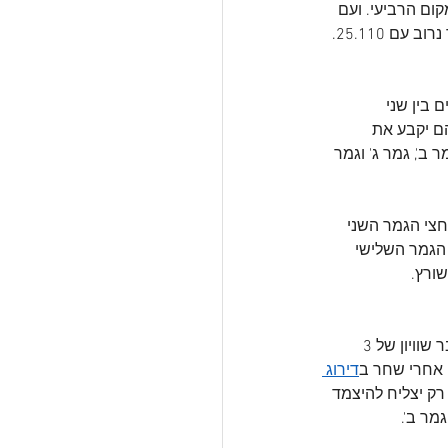
יות דורג בתום הסבב במקום הרביעי. ועם 
 בין שני 
ם יקבע את 
ב', גמר ג' וגמר 
צי הגמר השני 
 הגמר השלישי 
שורץ.
המרוויח הגדול מחצאי הגמר הוא פרידלנדר, שיזנק מהפול-פוזישן כשאחריו האוסליך ובינהם שובר שוויון של 3 
ה אחרי שחר ב
דירוג 
רק יצליח להיצמד 
מר ב'.