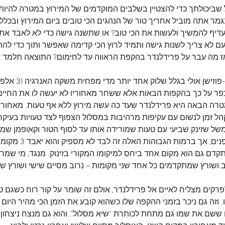
שביכולתך כדי להצטיין בשלבים המוקדמים של המירוץ במטרה להיות ז
בגמר אתה מוביל אחריך טור של הנהגים הכי טובים ביום המירוץ ובכלל
עדיף להמשיך ולעשות את הכי טוב? או שתשנה גישה כדי לא לאבד את
עם לא צריך לשנות גישה ותמיד לרוץ הכי קדימה שאפשר ותוך כדי לה
אז מה עבר על פרידלנדר בהקפת הראווה עד לחימום? התוצאה תלמד או
האוסליך שאיבד את הפול-פוזישן 
פר על כך בהקפות הבאות אלא ששחר מאחוריו לא יעשה לו את החיים ל
טרה הבאה היא פרידלנדר שעד כה עשה מירוץ ללא אף טעות. מאחור
ל זמן לנשום עם עקיפות מרהיבות במסלול הצפוף לצד טעויות בעיקר
של שזינק שביעי עם טעות שמורידה אותו עד לסוף הטור וקאופמן שמ
יכול להביא אותך הרבה לפני
ם גם הוא מקום אחד ביחס למיקומו המקורי בזינוק. מנגד, מי שמרוו
ושורץ שמתקדמים כל אחד שני מקומות – נרוב מסיים שישי ושורץ שמינ
רקים מצליח לאיים אל פרידלנדר, אולם זה שומר על קור רוח כשגם טע
 ששם את שמו גם מתחת לכותרת "שיא מסלול". והוא גם מנצח ניצחון 