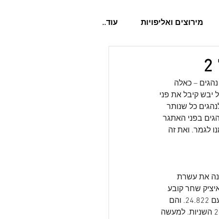
מירוצים ואליפויות
עוד..
שיש שני סוגים של נהגים – כאלה 
 יבש קיבל את פני 
הגים כל שנותר 
גים בפני האתגר 
 לגמר. ואת זה 
 מונה את עשרת 
 המירוץ הזה איציק שחר קובע 
את ההקפה המהירה ביותר – 24.687 שניות, ואחריו נועם האוסליך עם 24.811 ונועם פרידלנדר עם 24.822. והם 
למעשה נותרים בראש הדירוג גם לאחר שכל יתר המקצים הסתיימו היות ואף נהג לא ירד מרף 25 השניות. למעשה 