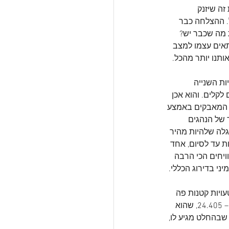
ה שיזנק 
. ההצלחה כבר 
 מה שכבר יש? 
תאים עצמו למצב 
תנו יותר מהכל.
אולי בגלל שלוק אחד יותר מדי מפחית משקה האנרגיה (3 אלפיות השנייה 
קלים. והוא אכן 
 המאבקים באמצע 
 של הנהגים 
גלה שלהיות מהיר 
ם, אך ברמות הגבוהות האלה זה לבד לא מספיק והוא יאבד 3 מקומות עד לסיום, אחד 
יחים הכי הרבה 
י בדירוג הכללי.
ויות קטנות פה 
ושם לא מפרות את שלוותו. וזה גם ניכר בזמני ההקפה שלו כשהוא קובע את הזמן הכי מהיר היום – 24.405, שהוא 
שבהחלט מגיע לו, 