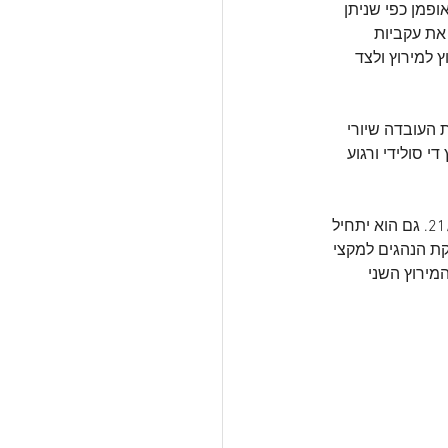
 לקחו חלק במירוץ הזה. קאופמן כפי שניתן 
 את עקביות 
למירוץ ולצד 
 העובדה שיורי 
 סולידי ורגוע 
המירוץ הבא והשלישי במסגרת אליפות הארץ ROK קאפ 4 פעימות יתקיים במסלול רמלה ב-21/03. גם הוא יתחיל 
בעו את חלוקת הנהגים למקצי 
 מסלול חיפה יארח את המירוץ השני 