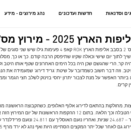
ים וסדנאות
חדשות ועדכונים
נהג מירוצים - מידע
ץ 2025 - מירוץ מס' 2
הימים הקודמים למירוץ מס' 2 בסבב אליפות הארץ ROK קאפ 4 פעימות גילו 
 לתוך יום שישי וכאלה שקיוו שתיפסק הרבה קודם. כך או כך, מסלול
ה קר, הרי שהגשם שכן היה בכל הימים האחרונים שטף אותו היטב ולנ
טב. וזה דבר חשוב כשמדובר על שיטת 'גריד דירוג' שמעמידה את הנה
יותר האפשר על מנת לצבור יתרון יחסי בזינוק לשלב חצי הגמר וממנו
 קרים.
הגים חולקו ל-4 קבוצות, מחולקות בהתאם לדירוג אלוף האלופים, כשהקבוצה הראשונה
הנהגים הממוקמים בראש הטבלה וכך הלאה. בתום 12 ההקפות הראשונות של יום